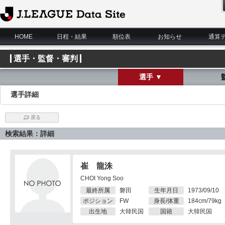
J.League Data Site
HOME
日程・結果
順位表
お知らせ
通算
選手・監督・審判
選手 ▼
選手詳細
戻る
検索結果：詳細
崔 龍洙
CHOI Yong Soo
最終所属
磐田
生年月日
1973/09/10
ポジション
FW
身長/体重
184cm/79kg
出生地
大韓民国
国籍
大韓民国