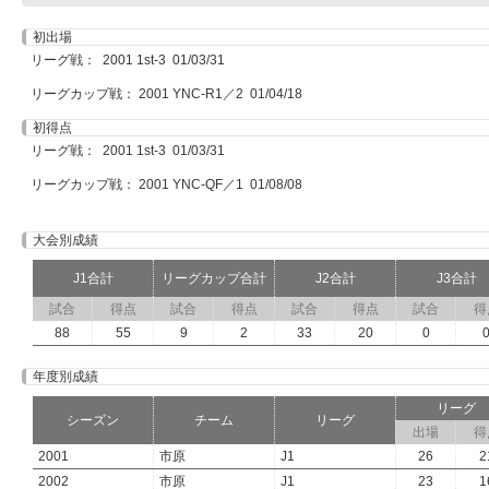
初出場
リーグ戦： 2001 1st-3 01/03/31
リーグカップ戦： 2001 YNC-R1／2 01/04/18
初得点
リーグ戦： 2001 1st-3 01/03/31
リーグカップ戦： 2001 YNC-QF／1 01/08/08
大会別成績
J1合計
リーグカップ合計
J2合計
J3合計
試合
得点
試合
得点
試合
得点
試合
得
88
55
9
2
33
20
0
年度別成績
リーグ
シーズン
チーム
リーグ
出場
得
2001
市原
J1
26
2
2002
市原
J1
23
1