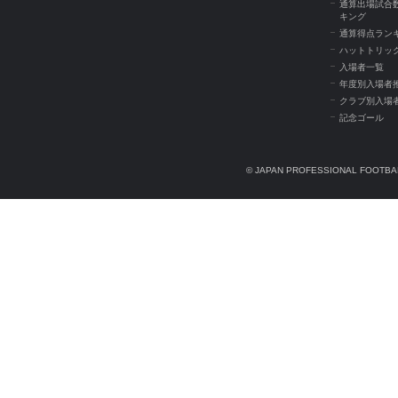
通算出場試合
キング
通算得点ラン
ハットトリッ
入場者一覧
年度別入場者
クラブ別入場
記念ゴール
© JAPAN PROFESSIONAL FOOTBAL