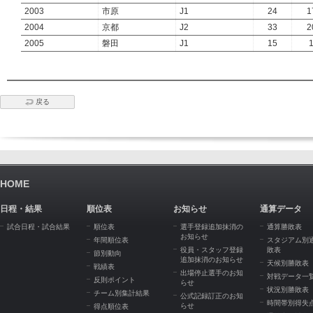
2003
市原
J1
24
1
2004
京都
J2
33
2
2005
磐田
J1
15
戻る
HOME
日程・結果
順位表
お知らせ
通算データ
試合日程・試合結果
順位表
選手登録追加抹消の
通算勝敗表
お知らせ
年間順位表
スタジアム別
役員・スタッフ登録
敗表
節別動向
追加抹消のお知らせ
天候別勝敗表
戦績表
出場停止選手のお知
対戦データ一
反則ポイント
らせ
状況別勝敗表
チーム別集計結果
公式記録訂正のお知
時間帯別得失
らせ
得点順位表