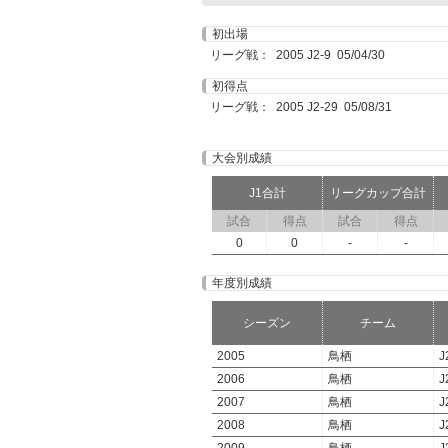
初出場
リーグ戦： 2005 J2-9 05/04/30
初得点
リーグ戦： 2005 J2-29 05/08/31
大会別成績
J1合計
リーグカップ合計
試合
得点
試合
得点
0
0
-
-
年度別成績
シーズン
チーム
2005
鳥栖
J
2006
鳥栖
J
2007
鳥栖
J
2008
鳥栖
J