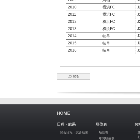
2009
鳥栖
J
2010
横浜FC
J
2011
横浜FC
J
2012
横浜FC
J
2013
横浜FC
J
2014
岐阜
J
2015
岐阜
J
2016
岐阜
J
戻る
HOME
日程・結果
順位表
お
試合日程・試合結果
順位表
年間順位表