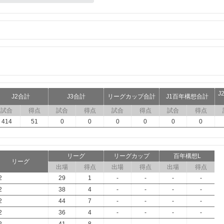
J
J2合計
J3合計
リーグカップ合計
J1百年構想合計
試合
得点
試合
得点
試合
得点
試合
得点
414
51
0
0
0
0
0
0
リーグ
リーグカップ
百年構想L
リーグ
出場
得点
出場
得点
出場
得点
2
29
1
-
-
-
-
2
38
4
-
-
-
-
2
44
7
-
-
-
-
2
36
4
-
-
-
-