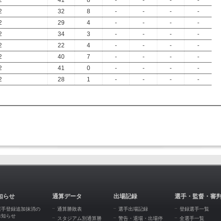
2
41
8
-
-
-
-
2
32
8
-
-
-
-
2
29
4
-
-
-
-
2
34
3
-
-
-
-
2
22
4
-
-
-
-
2
40
7
-
-
-
-
2
41
0
-
-
-
-
2
28
1
-
-
-
-
知らせ
通算データ
出場記録
選手・監督・審
選手登録追加抹消の
通算勝敗表
選手出場記録
登録選手一覧
お知らせ
スタジアム別通算勝
警告・退場・出場停
全選手一覧