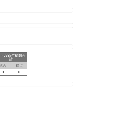
2・J3百年構想合
計
試合
得点
0
0