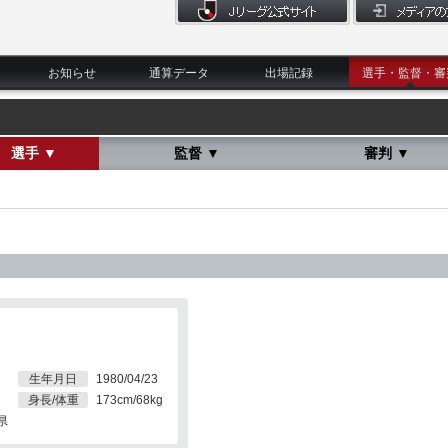
お知らせ
通算データ
出場記録
選手・監督・審
選手 ▼
監督 ▼
審判 ▼
生年月日
1980/04/23
身長/体重
173cm/68kg
県