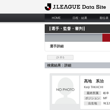
J.League Data Site
HOME
日程・結果
順位表
選手・監督・審判
選手詳細
戻る
検索結果：詳細
髙地 系治
Keiji TAKACHI
最終所属
岐阜
ポジション
MF
出生地
埼玉