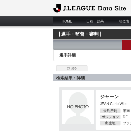
J.League Data Site
HOME
日程・結果
順位表
選手・監督・審判
選手詳細
戻る
検索結果：詳細
ジャーン
JEAN Carlo Witte
最終所属
湘南
ポジション
DF
出生地
ブラ