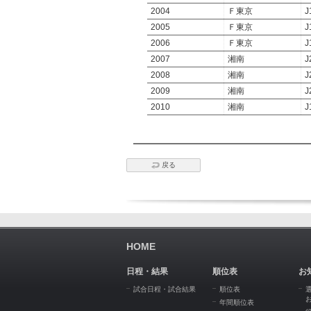
2004
Ｆ東京
J
2005
Ｆ東京
J
2006
Ｆ東京
J
2007
湘南
J
2008
湘南
J
2009
湘南
J
2010
湘南
J
戻る
HOME
日程・結果
順位表
お
試合日程・試合結果
順位表
年間順位表