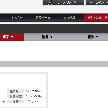
お知らせ
通算データ
出場記録
選手・監督・審
選手 ▼
監督 ▼
審判 ▼
生年月日
1977/09/24
身長/体重
185cm/79kg
ジル
国籍
ブラジル