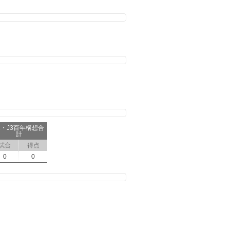
2・J3百年構想合
計
試合
得点
0
0