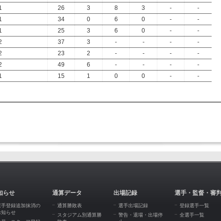
1
26
3
8
3
-
-
1
34
0
6
0
-
-
1
25
3
6
0
-
-
2
37
3
-
-
-
-
2
23
2
-
-
-
-
2
49
6
-
-
-
-
1
15
1
0
0
-
-
知らせ
通算データ
出場記録
選手・監督・審
選手登録追加抹消の
通算勝敗表
選手出場記録
登録選手一覧
お知らせ
スタジアム別通算勝
警告・退場・出場停
全選手一覧