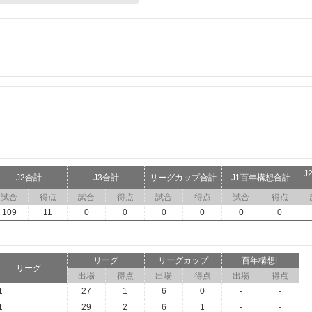
J
J2合計
J3合計
リーグカップ合計
J1百年構想合計
試合
得点
試合
得点
試合
得点
試合
得点
109
11
0
0
0
0
0
0
リーグ
リーグカップ
百年構想L
リーグ
出場
得点
出場
得点
出場
得点
1
27
1
6
0
-
-
1
29
2
6
1
-
-