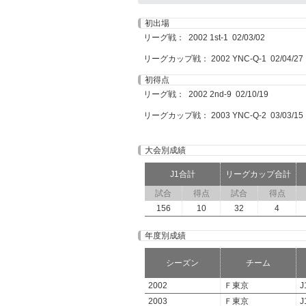
初出場
リーグ戦： 2002 1st-1 02/03/02
リーグカップ戦： 2002 YNC-Q-1 02/04/27
初得点
リーグ戦： 2002 2nd-9 02/10/19
リーグカップ戦： 2003 YNC-Q-2 03/03/15
大会別成績
J1合計
リーグカップ合計
試合
得点
試合
得点
156
10
32
4
年度別成績
シーズン
チーム
2002
Ｆ東京
J
2003
Ｆ東京
J