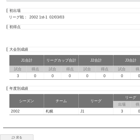
初出場
リーグ戦： 2002 1st-1 02/03/03
初得点
大会別成績
J1合計
リーグカップ合計
J2合計
J3合計
試合
得点
試合
得点
試合
得点
試合
得
3
0
0
0
0
0
0
年度別成績
リーグ
シーズン
チーム
リーグ
出場
得
2002
札幌
J1
3
戻る