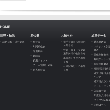
HOME
日程・結果
順位表
お知らせ
通算データ
試合日程・試合結果
順位表
選手登録追加抹消の
通算勝敗表
お知らせ
年間順位表
スタジアム別
役員・スタッフ登録
敗表
節別動向
追加抹消のお知らせ
天候別勝敗表
戦績表
出場停止選手のお知
対戦データ一
反則ポイント
らせ
状況別勝敗表
チーム別集計結果
公式記録訂正のお知
時間帯別得失
らせ
得点順位表
通算出場試合
キング
通算得点ラン
ハットトリッ
入場者一覧
年度別入場者
クラブ別入場
記念ゴール