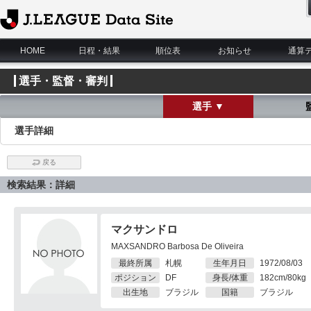
J.League Data Site
HOME
日程・結果
順位表
お知らせ
通算
選手・監督・審判
選手 ▼
選手詳細
戻る
検索結果：詳細
マクサンドロ
MAXSANDRO Barbosa De Oliveira
最終所属
札幌
生年月日
1972/08/03
ポジション
DF
身長/体重
182cm/80kg
出生地
ブラジル
国籍
ブラジル