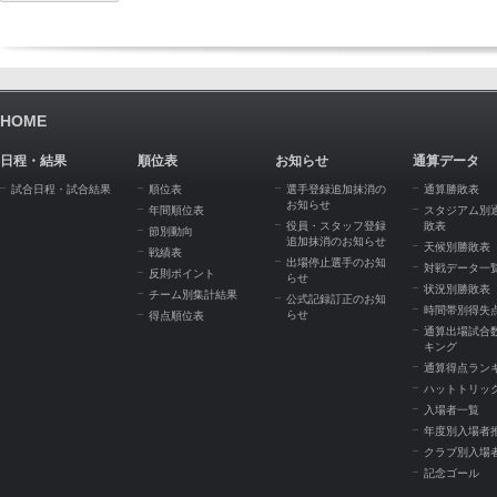
HOME
日程・結果
順位表
お知らせ
通算データ
試合日程・試合結果
順位表
選手登録追加抹消の
通算勝敗表
お知らせ
年間順位表
スタジアム別
役員・スタッフ登録
敗表
節別動向
追加抹消のお知らせ
天候別勝敗表
戦績表
出場停止選手のお知
対戦データ一
反則ポイント
らせ
状況別勝敗表
チーム別集計結果
公式記録訂正のお知
時間帯別得失
らせ
得点順位表
通算出場試合
キング
通算得点ラン
ハットトリッ
入場者一覧
年度別入場者
クラブ別入場
記念ゴール