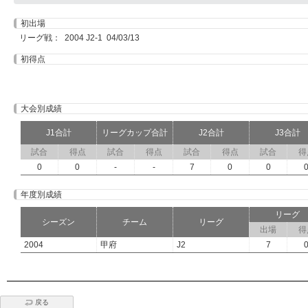
初出場
リーグ戦： 2004 J2-1 04/03/13
初得点
大会別成績
J1合計
リーグカップ合計
J2合計
J3合計
試合
得点
試合
得点
試合
得点
試合
得
0
0
-
-
7
0
0
年度別成績
リーグ
シーズン
チーム
リーグ
出場
得
2004
甲府
J2
7
戻る