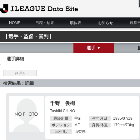
J.League Data Site
HOME
日程・結果
順位表
お知らせ
通算
選手・監督・審判
選手 ▼
選手詳細
戻る
検索結果：詳細
千野 俊樹
Toshiki CHINO
最終所属
甲府
生年月日
1985/07/19
ポジション
MF
身長/体重
179cm/73kg
出生地
山梨県