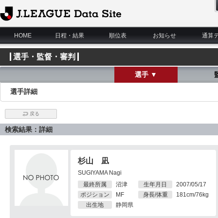
J.League Data Site
HOME
日程・結果
順位表
お知らせ
通算
選手・監督・審判
選手 ▼
選手詳細
戻る
検索結果：詳細
杉山 凪
SUGIYAMA Nagi
最終所属
沼津
生年月日
2007/05/17
ポジション
MF
身長/体重
181cm/76kg
出生地
静岡県