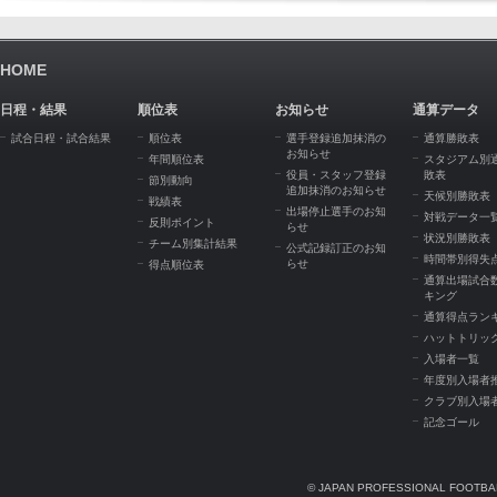
HOME
日程・結果
順位表
お知らせ
通算データ
試合日程・試合結果
順位表
選手登録追加抹消の
通算勝敗表
お知らせ
年間順位表
スタジアム別
役員・スタッフ登録
敗表
節別動向
追加抹消のお知らせ
天候別勝敗表
戦績表
出場停止選手のお知
対戦データ一
反則ポイント
らせ
状況別勝敗表
チーム別集計結果
公式記録訂正のお知
時間帯別得失
らせ
得点順位表
通算出場試合
キング
通算得点ラン
ハットトリッ
入場者一覧
年度別入場者
クラブ別入場
記念ゴール
© JAPAN PROFESSIONAL FOOTBAL