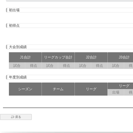
初出場
初得点
大会別成績
J1合計
リーグカップ合計
J2合計
J3合計
試合
得点
試合
得点
試合
得点
試合
得
年度別成績
リーグ
シーズン
チーム
リーグ
出場
得
戻る