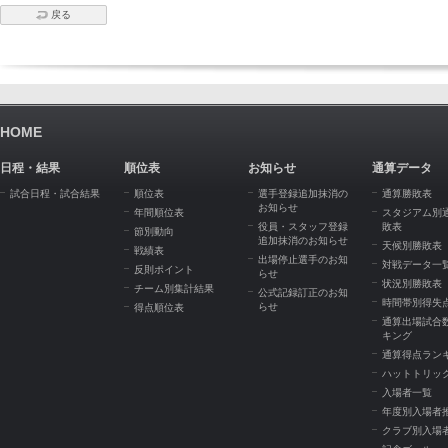
戻る
HOME
日程・結果
順位表
お知らせ
通算データ
試合日程・試合結果
順位表
選手登録追加抹消の
通算勝敗表
お知らせ
年間順位表
スタジアム別
役員・スタッフ登録
敗表
節別動向
追加抹消のお知らせ
天候別勝敗表
戦績表
出場停止選手のお知
対戦データ一
反則ポイント
らせ
状況別勝敗表
チーム別集計結果
公式記録訂正のお知
時間帯別得失
らせ
得点順位表
通算出場試合
キング
通算得点ラン
ハットトリッ
入場者一覧
年度別入場者
クラブ別入場