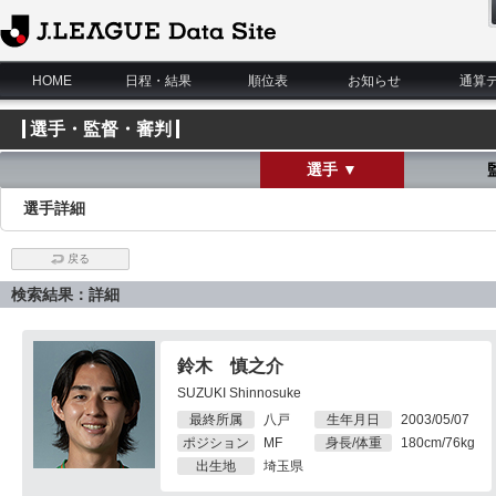
J.League Data Site
HOME
日程・結果
順位表
お知らせ
通算
選手・監督・審判
選手 ▼
選手詳細
戻る
検索結果：詳細
鈴木 慎之介
SUZUKI Shinnosuke
最終所属
八戸
生年月日
2003/05/07
ポジション
MF
身長/体重
180cm/76kg
出生地
埼玉県