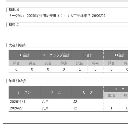
初出場
リーグ戦： 2026特別 明治安田Ｊ２・Ｊ３百年構想-7 26/03/21
初得点
大会別成績
J1合計
リーグカップ合計
J2合計
J3合計
試合
得点
試合
得点
試合
得点
試合
得
0
0
0
0
1
0
0
年度別成績
リーグ
シーズン
チーム
リーグ
出場
得
2026特別
八戸
J2
-
-
2026/27
八戸
J2
1