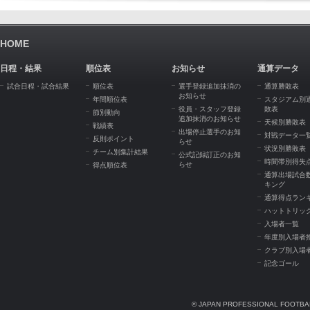
HOME
日程・結果
順位表
お知らせ
通算データ
試合日程・試合結果
順位表
選手登録追加抹消の
通算勝敗表
お知らせ
年間順位表
スタジアム別
役員・スタッフ登録
敗表
節別動向
追加抹消のお知らせ
天候別勝敗表
戦績表
出場停止選手のお知
対戦データ一
反則ポイント
らせ
状況別勝敗表
チーム別集計結果
公式記録訂正のお知
時間帯別得失
らせ
得点順位表
通算出場試合
キング
通算得点ラン
ハットトリッ
入場者一覧
年度別入場者
クラブ別入場
記念ゴール
© JAPAN PROFESSIONAL FOOTBAL