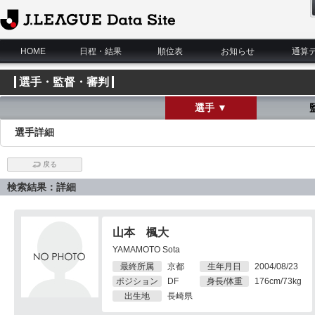
J.League Data Site
HOME
日程・結果
順位表
お知らせ
通算
選手・監督・審判
選手 ▼
選手詳細
戻る
検索結果：詳細
山本 楓大
YAMAMOTO Sota
最終所属
京都
生年月日
2004/08/23
ポジション
DF
身長/体重
176cm/73kg
出生地
長崎県