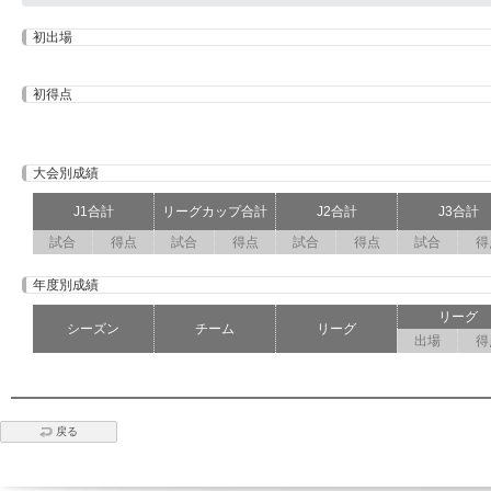
初出場
初得点
大会別成績
J1合計
リーグカップ合計
J2合計
J3合計
試合
得点
試合
得点
試合
得点
試合
得
年度別成績
リーグ
シーズン
チーム
リーグ
出場
得
戻る