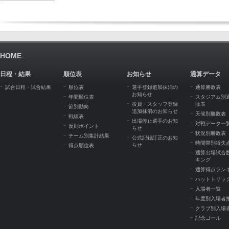
HOME
日程・結果
順位表
お知らせ
通算データ
試合日程・試合結果
順位表
選手登録追加抹消の
通算勝敗表
お知らせ
年間順位表
スタジアム別
役員・スタッフ登録
敗表
節別動向
追加抹消のお知らせ
天候別勝敗表
戦績表
出場停止選手のお知
対戦データ一
反則ポイント
らせ
状況別勝敗表
チーム別集計結果
公式記録訂正のお知
時間帯別得失
らせ
得点順位表
通算出場試合
キング
通算得点ラン
ハットトリッ
入場者一覧
年度別入場者
クラブ別入場
記念ゴール