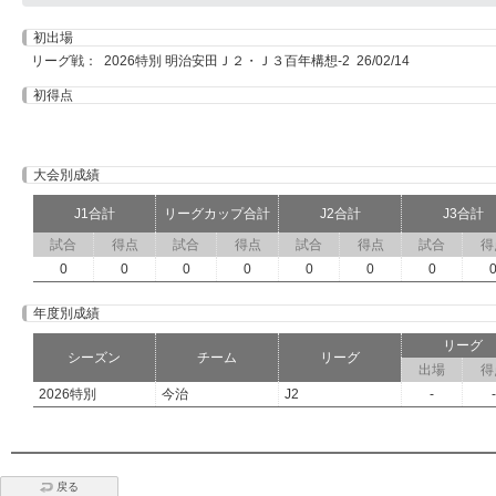
初出場
リーグ戦： 2026特別 明治安田Ｊ２・Ｊ３百年構想-2 26/02/14
初得点
大会別成績
J1合計
リーグカップ合計
J2合計
J3合計
試合
得点
試合
得点
試合
得点
試合
得
0
0
0
0
0
0
0
年度別成績
リーグ
シーズン
チーム
リーグ
出場
得
2026特別
今治
J2
-
-
戻る