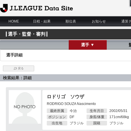
J.League Data Site
HOME
日程・結果
順位表
お知らせ
通算
選手・監督・審判
選手 ▼
選手詳細
戻る
検索結果：詳細
ロドリゴ ソウザ
RODRIGO SOUZA Nascimento
最終所属
今治
生年月日
2002/05/31
ポジション
DF
身長/体重
171cm/68kg
出生地
ブラジル
国籍
ブラジル