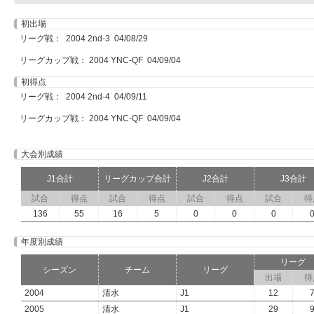
初出場
リーグ戦： 2004 2nd-3 04/08/29
リーグカップ戦： 2004 YNC-QF 04/09/04
初得点
リーグ戦： 2004 2nd-4 04/09/11
リーグカップ戦： 2004 YNC-QF 04/09/04
大会別成績
J1合計
リーグカップ合計
J2合計
J3合計
試合
得点
試合
得点
試合
得点
試合
得
136
55
16
5
0
0
0
年度別成績
リーグ
シーズン
チーム
リーグ
出場
得
2004
清水
J1
12
2005
清水
J1
29