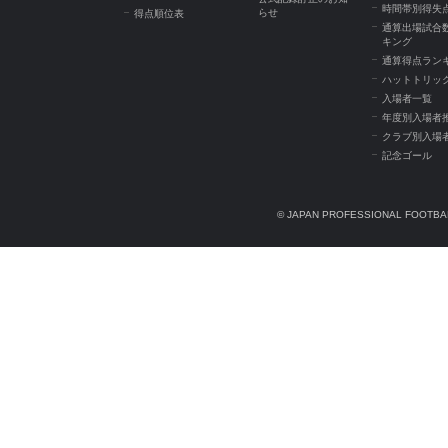
時間帯別得失
らせ
得点順位表
通算出場試合
キング
通算得点ラン
ハットトリッ
入場者一覧
年度別入場者
クラブ別入場
記念ゴール
© JAPAN PROFESSIONAL FOOTBAL