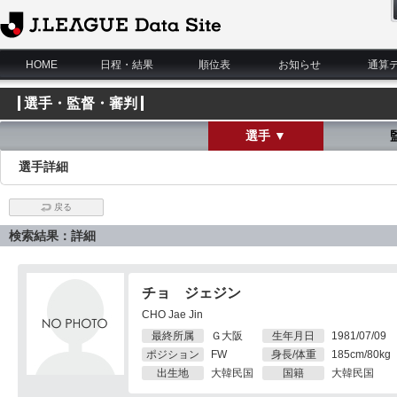
J.League Data Site
HOME
日程・結果
順位表
お知らせ
通算
選手・監督・審判
選手 ▼
選手詳細
戻る
検索結果：詳細
チョ ジェジン
CHO Jae Jin
最終所属
Ｇ大阪
生年月日
1981/07/09
ポジション
FW
身長/体重
185cm/80kg
出生地
大韓民国
国籍
大韓民国