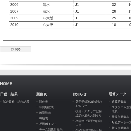
2006
清水
J1
32
1
2007
清水
J1
28
1
2009
Ｇ大阪
J1
25
1
2010
Ｇ大阪
J1
10
戻る
HOME
日程・結果
順位表
お知らせ
通算データ
試合日程・試合結果
順位表
選手登録追加抹消の
通算勝敗表
お知らせ
年間順位表
スタジアム別
役員・スタッフ登録
敗表
節別動向
追加抹消のお知らせ
天候別勝敗表
戦績表
出場停止選手のお知
対戦データ一
反則ポイント
らせ
状況別勝敗表
チーム別集計結果
公式記録訂正のお知