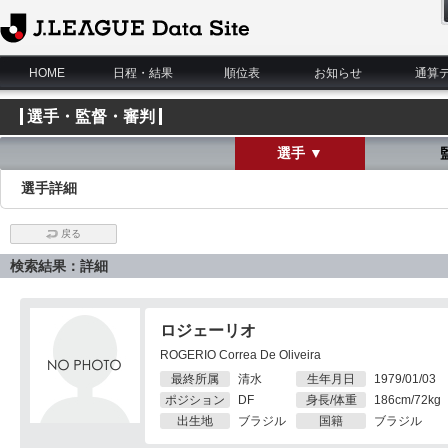
J.League Data Site
HOME
日程・結果
順位表
お知らせ
通算
選手・監督・審判
選手 ▼
選手詳細
戻る
検索結果：詳細
ロジェーリオ
ROGERIO Correa De Oliveira
最終所属
清水
生年月日
1979/01/03
ポジション
DF
身長/体重
186cm/72kg
出生地
ブラジル
国籍
ブラジル