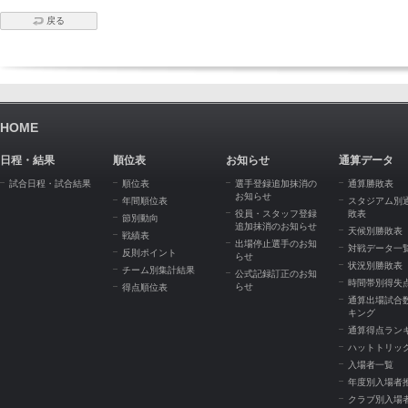
戻る
HOME
日程・結果
順位表
お知らせ
通算データ
試合日程・試合結果
順位表
選手登録追加抹消の
通算勝敗表
お知らせ
年間順位表
スタジアム別
役員・スタッフ登録
敗表
節別動向
追加抹消のお知らせ
天候別勝敗表
戦績表
出場停止選手のお知
対戦データ一
反則ポイント
らせ
状況別勝敗表
チーム別集計結果
公式記録訂正のお知
時間帯別得失
らせ
得点順位表
通算出場試合
キング
通算得点ラン
ハットトリッ
入場者一覧
年度別入場者
クラブ別入場