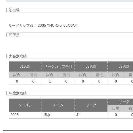
初出場
リーグカップ戦： 2005 YNC-Q-5 05/06/04
初得点
大会別成績
J1合計
リーグカップ合計
J2合計
J3合計
試合
得点
試合
得点
試合
得点
試合
得
0
0
1
0
0
0
0
年度別成績
リーグ
シーズン
チーム
リーグ
出場
得
2005
清水
J1
0