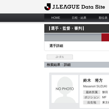
J.League Data Site
HOME
日程・結果
順位表
選手・監督・審判
選手詳細
戻る
検索結果：詳細
鈴木 将方
Masanori SUZUKI
最終所属
磐田
ポジション
MF
出生地
東京