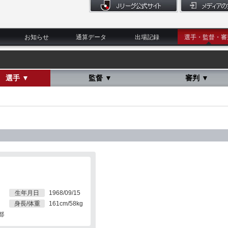
お知らせ
通算データ
出場記録
選手・監督・審
選手 ▼
監督 ▼
審判 ▼
生年月日
1968/09/15
身長/体重
161cm/58kg
都