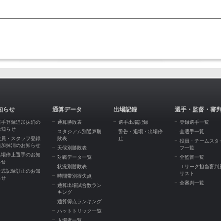
知らせ
通算データ
出場記録
選手・監督・審
選手登録追加抹消の
通算勝敗表
選手出場記録
登録選手一覧
お知らせ
スタジアム別通算勝
警告・退場・出場停
全選手一覧
役員・スタッフ登録
敗表
止
役員・チームスタ
追加抹消のお知らせ
天候別勝敗表
フ一覧
出場停止選手のお知
対戦データ一覧
全監督一覧
らせ
状況別勝敗表
Ｊリーグ担当審判
公式記録訂正のお知
リスト
時間帯別得失点
らせ
全審判一覧
通算出場試合数ラン
キング
通算得点ランキング
ハットトリック一覧
入場者一覧