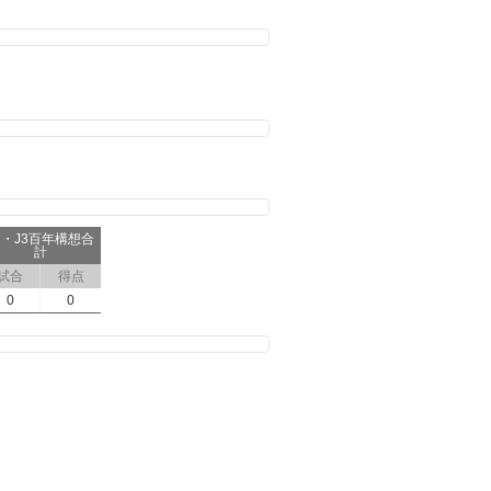
2・J3百年構想合
計
試合
得点
0
0