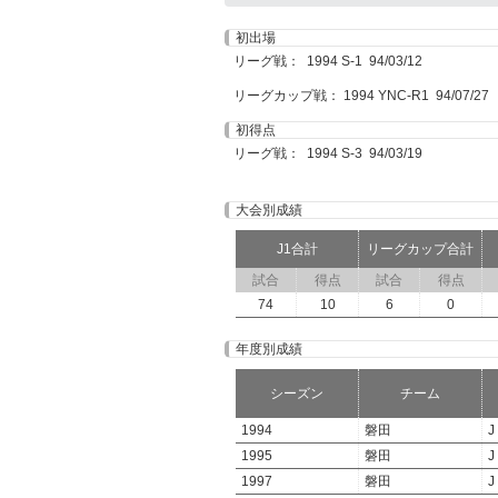
初出場
リーグ戦： 1994 S-1 94/03/12
リーグカップ戦： 1994 YNC-R1 94/07/27
初得点
リーグ戦： 1994 S-3 94/03/19
大会別成績
J1合計
リーグカップ合計
試合
得点
試合
得点
74
10
6
0
年度別成績
シーズン
チーム
1994
磐田
J
1995
磐田
J
1997
磐田
J