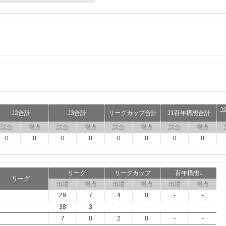
J
J2合計
J3合計
リーグカップ合計
J1百年構想合計
試合
得点
試合
得点
試合
得点
試合
得点
0
0
0
0
0
0
0
0
リーグ
リーグカップ
百年構想L
リーグ
出場
得点
出場
得点
出場
得点
29
7
4
0
-
-
38
3
-
-
-
-
7
0
2
0
-
-