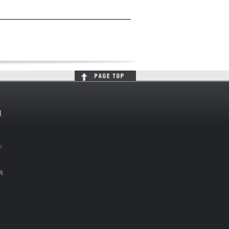
判
ッ
員