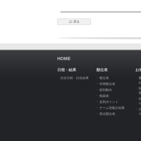
戻る
HOME
日程・結果
順位表
お
試合日程・試合結果
順位表
年間順位表
節別動向
戦績表
反則ポイント
チーム別集計結果
得点順位表