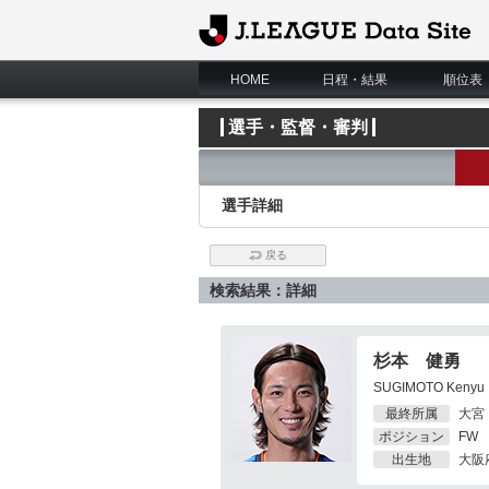
J.League Data Site
HOME
日程・結果
順位表
選手・監督・審判
選手詳細
戻る
検索結果：詳細
杉本 健勇
SUGIMOTO Kenyu
最終所属
大宮
ポジション
FW
出生地
大阪