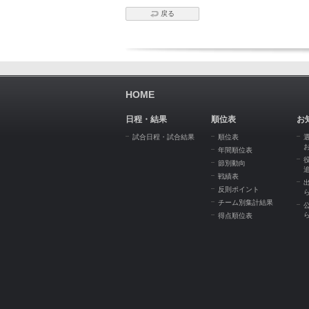
戻る
HOME
日程・結果
順位表
お
試合日程・試合結果
順位表
年間順位表
節別動向
戦績表
反則ポイント
チーム別集計結果
得点順位表