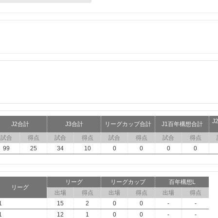
J
J2合計
J3合計
リーグカップ合計
J1百年構想合計
試合
得点
試合
得点
試合
得点
試合
得点
99
25
34
10
0
0
0
0
リーグ
リーグカップ
百年構想L
リーグ
出場
得点
出場
得点
出場
得点
1
15
2
0
0
-
-
1
12
1
0
0
-
-