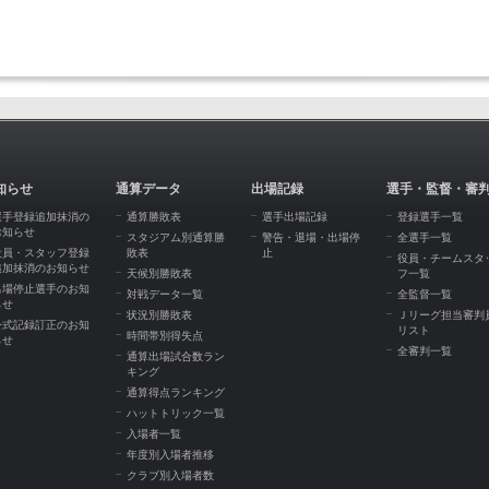
知らせ
通算データ
出場記録
選手・監督・審
選手登録追加抹消の
通算勝敗表
選手出場記録
登録選手一覧
お知らせ
スタジアム別通算勝
警告・退場・出場停
全選手一覧
役員・スタッフ登録
敗表
止
役員・チームスタ
追加抹消のお知らせ
天候別勝敗表
フ一覧
出場停止選手のお知
対戦データ一覧
全監督一覧
らせ
状況別勝敗表
Ｊリーグ担当審判
公式記録訂正のお知
リスト
時間帯別得失点
らせ
全審判一覧
通算出場試合数ラン
キング
通算得点ランキング
ハットトリック一覧
入場者一覧
年度別入場者推移
クラブ別入場者数