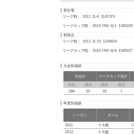
初出場
リーグ戦： 2011 J1-6 11/07/23
リーグカップ戦： 2013 YNC-Q-1 13/03/20
初得点
リーグ戦： 2011 J1-23 11/08/24
リーグカップ戦： 2015 YNC-Q-6 15/05/27
大会別成績
J1合計
リーグカップ合計
試合
得点
試合
得点
296
55
32
7
年度別成績
シーズン
チーム
2011
Ｃ大阪
J
2012
Ｃ大阪
J