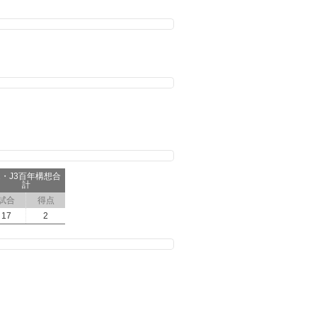
2・J3百年構想合
計
試合
得点
17
2