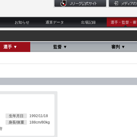
お知らせ
通算データ
出場記録
選手・監督・審
選手 ▼
監督 ▼
審判 ▼
生年月日
1992/11/18
身長/体重
188cm/80kg
府