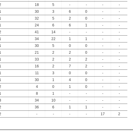
2
18
5
-
-
-
-
1
30
3
6
0
-
-
1
32
5
2
0
-
-
1
24
6
6
1
-
-
2
41
14
-
-
-
-
1
34
22
1
1
-
-
1
30
5
0
0
-
-
1
21
2
2
0
-
-
1
33
2
2
2
-
-
1
16
2
7
2
-
-
1
11
3
0
0
-
-
1
30
1
4
0
-
-
2
4
0
1
0
-
-
1
8
1
-
-
-
-
3
34
10
-
-
-
-
2
36
6
1
1
-
-
2
-
-
-
-
17
2