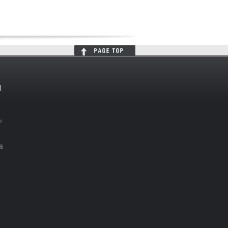
判
ッ
員