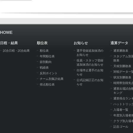
HOME
日程・結果
順位表
お知らせ
通算データ
試合日程・試合結果
順位表
選手登録追加抹消の
通算勝敗表
お知らせ
年間順位表
スタジアム別
役員・スタッフ登録
敗表
節別動向
追加抹消のお知らせ
天候別勝敗表
戦績表
出場停止選手のお知
対戦データ一
反則ポイント
らせ
状況別勝敗表
チーム別集計結果
公式記録訂正のお知
時間帯別得失
らせ
得点順位表
通算出場試合
キング
通算得点ラン
ハットトリッ
入場者一覧
年度別入場者
クラブ別入場
記念ゴール