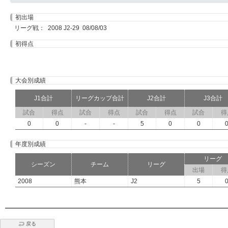
初出場
リーグ戦： 2008 J2-29 08/08/03
初得点
大会別成績
J1合計
リーグカップ合計
J2合計
J3合計
試合
得点
試合
得点
試合
得点
試合
得
0
0
-
-
5
0
0
年度別成績
リーグ
シーズン
チーム
リーグ
出場
得
2008
熊本
J2
5
戻る