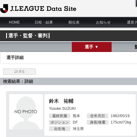
J.League Data Site
HOME
日程・結果
順位表
お知らせ
通算
選手・監督・審判
選手 ▼
選手詳細
戻る
検索結果：詳細
鈴木 祐輔
Yusuke SUZUKI
最終所属
熊本
生年月日
1982/05/19
ポジション
DF
身長/体重
175cm/72kg
出生地
埼玉県