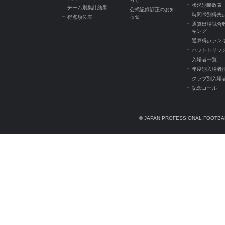
状況別勝敗表
チーム別集計結果
公式記録訂正のお知
時間帯別得失
らせ
得点順位表
通算出場試合
キング
通算得点ラン
ハットトリッ
入場者一覧
年度別入場者
クラブ別入場
記念ゴール
© JAPAN PROFESSIONAL FOOTBAL