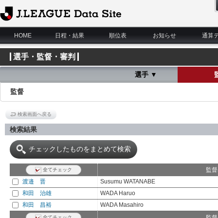
J.League Data Site
HOME
日程・結果
順位表
お知らせ
通算
選手・監督・審判
選手 ▼
監督
検索画面へ戻る
検索結果
チェックしたものをまとめて検索
監督
全てチェック
渡邉 晋
Susumu WATANABE
和田 治雄
WADA Haruo
和田 昌裕
WADA Masahiro
監督
全てチェック