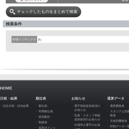
チェックしたものをまとめて検索
検索条件
わ
50音インデックス
HOME
日程・結果
順位表
お知らせ
通算データ
試合日程・試合結果
順位表
選手登録追加抹消の
通算勝敗表
お知らせ
年間順位表
スタジアム別
役員・スタッフ登録
敗表
節別動向
追加抹消のお知らせ
天候別勝敗表
戦績表
出場停止選手のお知
対戦データ一
反則ポイント
らせ