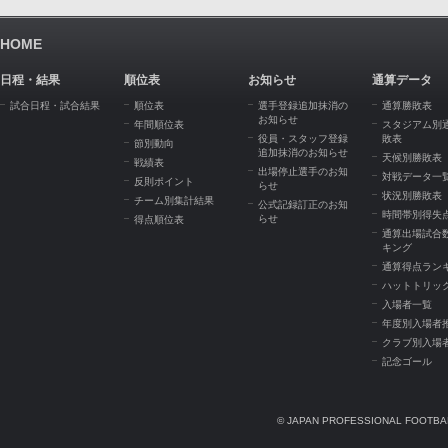
HOME
日程・結果
順位表
お知らせ
通算データ
試合日程・試合結果
順位表
選手登録追加抹消の
通算勝敗表
お知らせ
年間順位表
スタジアム別
役員・スタッフ登録
敗表
節別動向
追加抹消のお知らせ
天候別勝敗表
戦績表
出場停止選手のお知
対戦データ一
反則ポイント
らせ
状況別勝敗表
チーム別集計結果
公式記録訂正のお知
時間帯別得失
らせ
得点順位表
通算出場試合
キング
通算得点ラン
ハットトリッ
入場者一覧
年度別入場者
クラブ別入場
記念ゴール
© JAPAN PROFESSIONAL FOOTBAL