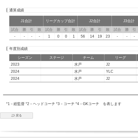
通算成績
J1合計
リーグカップ合計
J2合計
J3合計
試合
勝
引
敗
試合
勝
引
敗
試合
勝
引
敗
試合
勝
引
-
-
-
-
1
0
0
1
56
14
19
23
-
-
-
年度別成績
シーズン
ステージ
チーム
リーグ
2023
水戸
J2
2024
水戸
YLC
2024
水戸
J2
*1－総監督 *2－ヘッドコーチ *3－コーチ *4－GKコーチ を表します
戻る