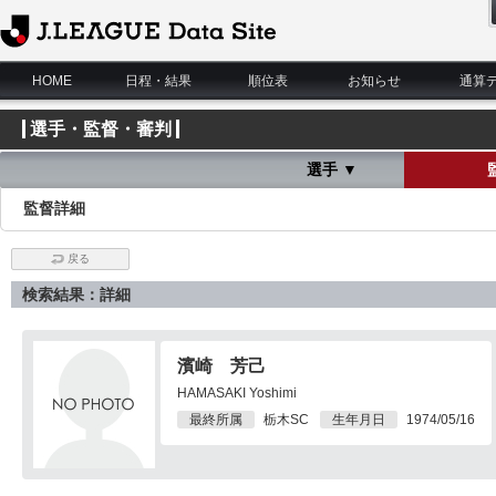
J.League Data Site
HOME
日程・結果
順位表
お知らせ
通算
選手・監督・審判
選手 ▼
監督詳細
戻る
検索結果：詳細
濱崎 芳己
HAMASAKI Yoshimi
最終所属
栃木SC
生年月日
1974/05/16