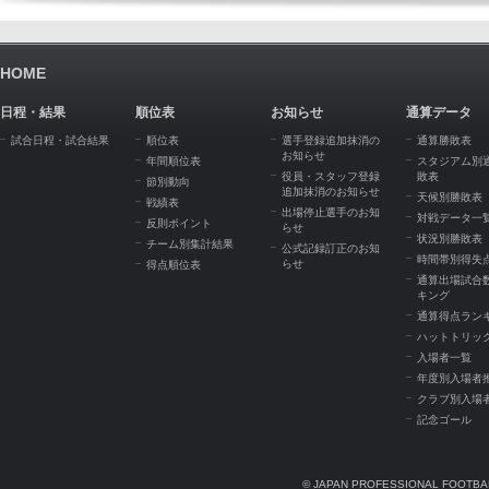
HOME
日程・結果
順位表
お知らせ
通算データ
試合日程・試合結果
順位表
選手登録追加抹消の
通算勝敗表
お知らせ
年間順位表
スタジアム別
役員・スタッフ登録
敗表
節別動向
追加抹消のお知らせ
天候別勝敗表
戦績表
出場停止選手のお知
対戦データ一
反則ポイント
らせ
状況別勝敗表
チーム別集計結果
公式記録訂正のお知
時間帯別得失
らせ
得点順位表
通算出場試合
キング
通算得点ラン
ハットトリッ
入場者一覧
年度別入場者
クラブ別入場
記念ゴール
© JAPAN PROFESSIONAL FOOTBAL