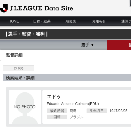
J.League Data Site
HOME
日程・結果
順位表
お知らせ
通算
選手・監督・審判
選手 ▼
監督詳細
戻る
検索結果：詳細
エドゥ
Eduardo Antunes Coimbra(EDU)
最終所属
鹿島
生年月日
1947/02/05
国籍
ブラジル