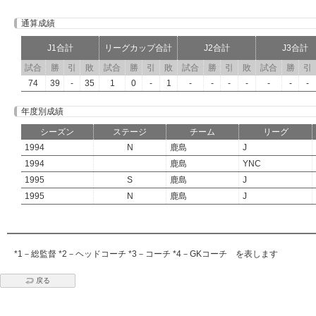
通算成績
J1合計
リーグカップ合計
J2合計
J3合計
試合
勝
引
敗
試合
勝
引
敗
試合
勝
引
敗
試合
勝
引
74
39
-
35
1
0
-
1
-
-
-
-
-
-
-
年度別成績
シーズン
ステージ
チーム
リーグ
1994
N
鹿島
J
1994
鹿島
YNC
1995
S
鹿島
J
1995
N
鹿島
J
*1－総監督 *2－ヘッドコーチ *3－コーチ *4－GKコーチ を表します
戻る