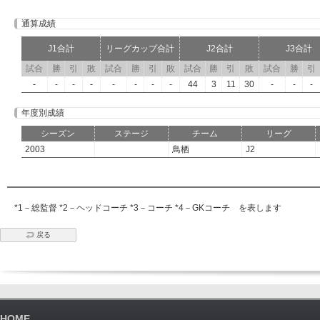
通算成績
J1合計
リーグカップ合計
J2合計
J3合計
試合
勝
引
敗
試合
勝
引
敗
試合
勝
引
敗
試合
勝
引
-
-
-
-
-
-
-
-
44
3
11
30
-
-
-
年度別成績
シーズン
ステージ
チーム
リーグ
2003
鳥栖
J2
*1－総監督 *2－ヘッドコーチ *3－コーチ *4－GKコーチ を表します
戻る
HOME