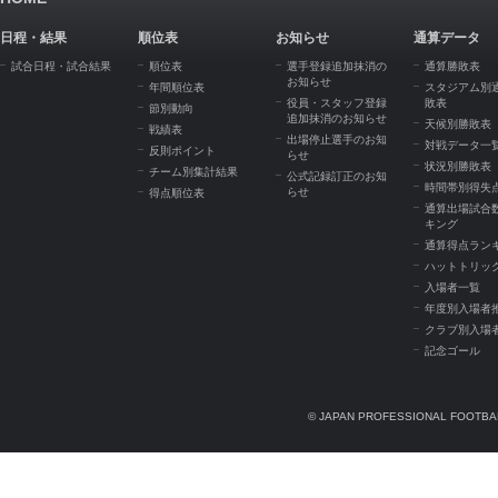
日程・結果
順位表
お知らせ
通算データ
試合日程・試合結果
順位表
選手登録追加抹消の
通算勝敗表
お知らせ
年間順位表
スタジアム別
役員・スタッフ登録
敗表
節別動向
追加抹消のお知らせ
天候別勝敗表
戦績表
出場停止選手のお知
対戦データ一
反則ポイント
らせ
状況別勝敗表
チーム別集計結果
公式記録訂正のお知
時間帯別得失
らせ
得点順位表
通算出場試合
キング
通算得点ラン
ハットトリッ
入場者一覧
年度別入場者
クラブ別入場
記念ゴール
© JAPAN PROFESSIONAL FOOTBAL