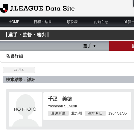
J.League Data Site
HOME
日程・結果
順位表
お知らせ
通算
選手・監督・審判
選手 ▼
監督詳細
戻る
検索結果：詳細
千疋 美徳
Yoshinori SEMBIKI
最終所属
北九州
生年月日
1964/01/05