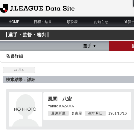
J.League Data Site
HOME
日程・結果
順位表
お知らせ
通算
選手・監督・審判
選手 ▼
監督詳細
戻る
検索結果：詳細
風間 八宏
Yahiro KAZAMA
最終所属
名古屋
生年月日
1961/10/16