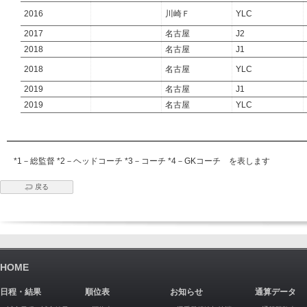
2016
川崎Ｆ
YLC
2017
名古屋
J2
2018
名古屋
J1
2018
名古屋
YLC
2019
名古屋
J1
2019
名古屋
YLC
*1－総監督 *2－ヘッドコーチ *3－コーチ *4－GKコーチ を表します
戻る
HOME
日程・結果
順位表
お知らせ
通算データ