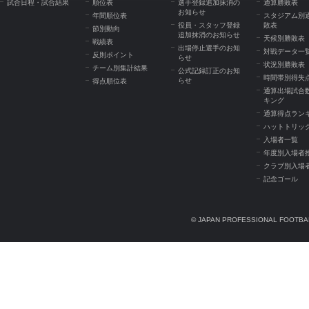
試合日程・試合結果
順位表
選手登録追加抹消の
通算勝敗表
お知らせ
年間順位表
スタジアム別
役員・スタッフ登録
敗表
節別動向
追加抹消のお知らせ
天候別勝敗表
戦績表
出場停止選手のお知
対戦データ一
反則ポイント
らせ
状況別勝敗表
チーム別集計結果
公式記録訂正のお知
時間帯別得失
らせ
得点順位表
通算出場試合
キング
通算得点ラン
ハットトリッ
入場者一覧
年度別入場者
クラブ別入場
記念ゴール
© JAPAN PROFESSIONAL FOOTBAL