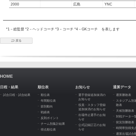
2000
広島
YNC
*1－総監督 *2－ヘッドコーチ *3－コーチ *4－GKコーチ を表します
戻る
HOME
日程・結果
順位表
お知らせ
通算データ
試合日程・試合結果
順位表
選手登録追加抹消の
通算勝敗表
お知らせ
年間順位表
スタジアム別
役員・スタッフ登録
敗表
節別動向
追加抹消のお知らせ
天候別勝敗表
戦績表
出場停止選手のお知
対戦データ一
反則ポイント
らせ
状況別勝敗表
チーム別集計結果
公式記録訂正のお知
時間帯別得失
らせ
得点順位表
通算出場試合