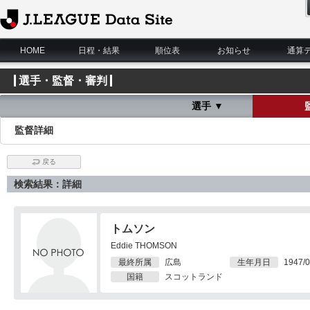
J.League Data Site
HOME
日程・結果
順位表
お知らせ
通算
選手・監督・審判
選手 ▼
監督詳細
戻る
検索結果：詳細
トムソン
Eddie THOMSON
最終所属
広島
生年月日
1947/0
国籍
スコットランド