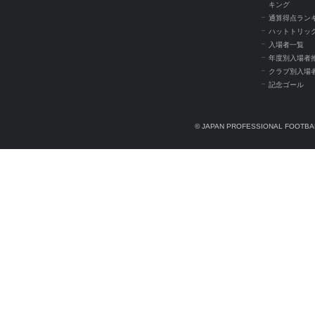
キング
通算得点ラン
ハットトリッ
入場者一覧
年度別入場者
クラブ別入場
記念ゴール
© JAPAN PROFESSIONAL FOOTBAL