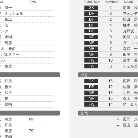
ME
TIME
POSITION
NUMBER
NAME
川 健一
GK
1
前川 和
澤 ミッシェル
DF
3
フォンデ
倉 裕二
DF
2
松田 浩
沢 浩
DF
4
柳本 啓
ランタ
DF
5
片野坂 
西 永輔
MF
8
風間 八
尻 篤彦
MF
6
ダニエル
々木 雅尚
MF
7
森保 一
トバルスキー
MF
9
田中 哲
ベル
FW
10
高木 琢
村 泰彦
FW
11
チェルニ
控え
藤 好男
GK
16
河野 和
山 雅永
DF
12
佐藤 康
後 和男
MF
13
小島 光
田 暢
MF
15
森山 佳
野 景輔
FW
14
笛 真人
交代
尻 篤彦
69'
▽
風間 八
後 和男
▲
森山 佳
村 泰彦
79'
野 景輔