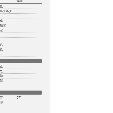
TIME
也
ルブルグ
成
知宏
宏
也
也
ー
正
之
顕
郎
宏
67'
郎