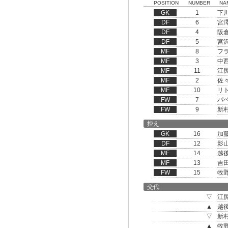
POSITION
NUMBER
NA
GK
1
下
DF
6
宮
DF
4
阪
DF
5
宮
MF
8
フ
MF
3
中
MF
11
江
MF
2
佐
MF
10
リ
FW
7
パ
FW
9
新
控え
GK
16
加
DF
12
影
MF
14
越
MF
13
吉
FW
15
牧
交代
▽
江
▲
越
▽
新
▲
牧