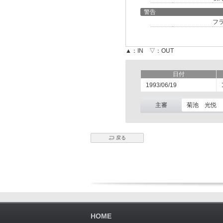
警告
フ
▲：IN ▽：OUT
日付
1993/06/19
主審
菊池 光悦
戻る
HOME