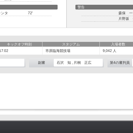
警告
ランタ
72'
森保 一
片野坂 
キックオフ時刻
スタジアム
入場者数
17:02
市原臨海競技場
9,042
人
副審
石沢 知 , 片桐 正広
第4の審判員