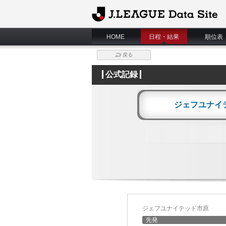
J.League Data Site
HOME
日程・結果
順位表
戻る
公式記録
ジェフユナイ
ジェフユナイテッド市原
先発