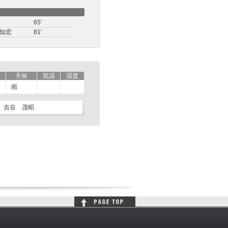
65'
知宏
81'
天候
気温
湿度
雨
吉谷 茂昭