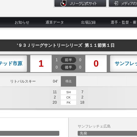
お知らせ
通算データ
出場記録
選手・監督・審
’９３Ｊリーグサントリーシリーズ 第１１節第１日
1
前半
0
1
0
テッド市原
サンフレ
0
後半
0
リトバルスキー
04'
得点
11
7
SH
2
2
CK
20
18
FK
サンフレッチェ広島
先発