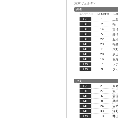
東京ヴェルディ
先発
POSITION
NUMBER
NA
GK
1
土
DF
2
福
DF
14
富
DF
5
那
DF
22
服
MF
23
福
MF
11
大
MF
20
廣
MF
16
飯
FW
7
レ
FW
9
フ
控え
GK
21
高
DF
27
飯
MF
6
菅
MF
8
柴
MF
24
吉
MF
33
河
FW
13
井