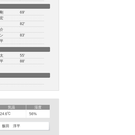
剛
69'
宏
82'
介
ン
83'
平
太
55'
平
88'
気温
湿度
24.6
56%
飯田 淳平