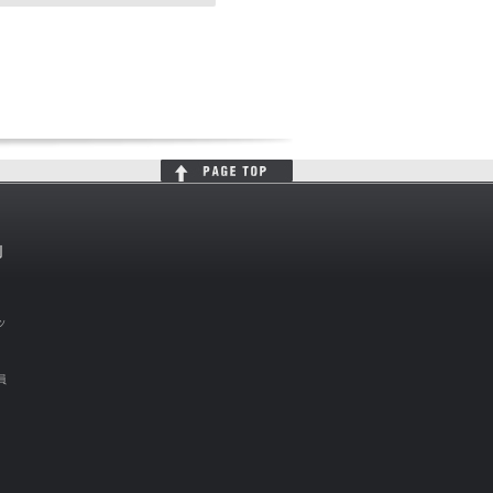
判
ッ
員