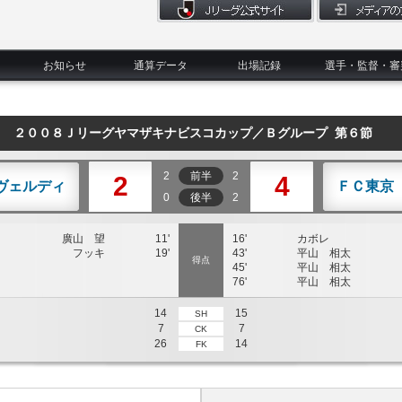
お知らせ
通算データ
出場記録
選手・監督・審
２００８Ｊリーグヤマザキナビスコカップ／Ｂグループ 第６節
2
前半
2
2
4
ヴェルディ
ＦＣ東京
0
後半
2
廣山 望
11'
16'
カボレ
フッキ
19'
43'
平山 相太
得点
45'
平山 相太
76'
平山 相太
14
15
SH
7
7
CK
26
14
FK