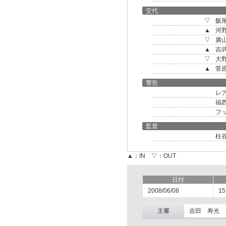
交代
▽
飯
▲
河
▽
廣
▲
吉
▽
大
▲
菅
警告
レ
福
フ
監督
柱
▲：IN ▽：OUT
日付
2008/06/08
15
主審
吉田 寿光