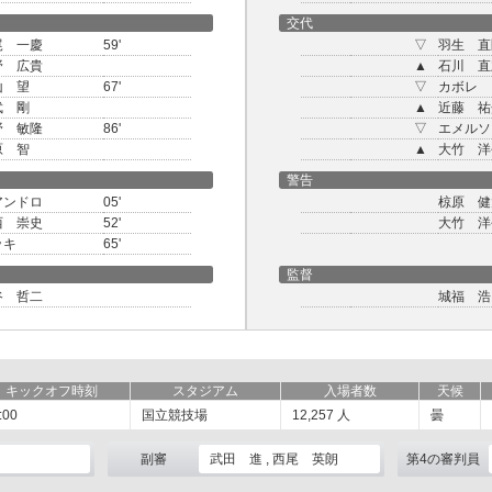
交代
尾 一慶
59'
▽
羽生 直
野 広貴
▲
石川 直
山 望
67'
▽
カボレ
武 剛
▲
近藤 祐
野 敏隆
86'
▽
エメルソ
原 智
▲
大竹 洋
警告
アンドロ
05'
椋原 健
西 崇史
52'
大竹 洋
ッキ
65'
監督
谷 哲二
城福 浩
キックオフ時刻
スタジアム
入場者数
天候
:00
国立競技場
12,257
人
曇
副審
武田 進 , 西尾 英朗
第4の審判員