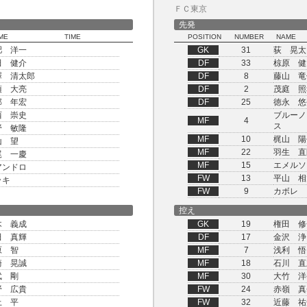
ＦＣ東京
先発
ME
TIME
POSITION
NUMBER
NAME
肥 洋一
GK
31
荻 晃太
田 健介
DF
33
椋原 健
澤 清太郎
DF
8
藤山 竜
須 大亮
DF
2
茂庭 照
部 年宏
DF
25
徳永 悠
西 崇史
ブルーノ
MF
4
ス
野 敏隆
MF
10
梶山 陽
山 望
MF
22
羽生 直
尾 一慶
MF
15
エメルソ
アンドロ
FW
13
平山 相
ッキ
FW
9
カボレ
控え
木 義成
GK
19
権田 修
田 真輝
DF
17
金沢 浄
原 智
MF
7
浅利 悟
崎 晃誠
MF
18
石川 直
武 剛
MF
30
大竹 洋
野 広貴
FW
24
赤嶺 真
上 平
FW
32
近藤 祐