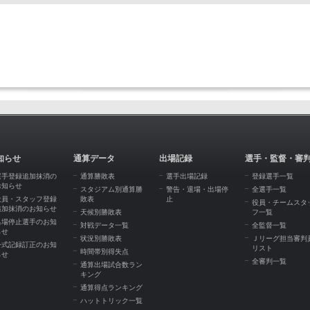
知らせ
通算データ
出場記録
選手・監督・審
選手登録追加抹消の
通算勝敗表
選手出場記録
登録選手一覧
お知らせ
スタジアム別通算勝
警告・退場・出場停
全選手一覧
役員・スタッフ登録
敗表
止
役員・チームスタ
追加抹消のお知らせ
天候別勝敗表
フ一覧
出場停止選手のお知
対戦データ一覧
全監督一覧
らせ
状況別勝敗表
Ｊリーグ担当審判
公式記録訂正のお知
リスト
時間帯別得失点
らせ
全審判一覧
通算出場試合数ラン
キング
通算得点ランキング
ハットトリック一覧