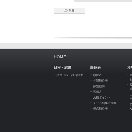
戻る
HOME
日程・結果
順位表
お
試合日程・試合結果
順位表
年間順位表
節別動向
戦績表
反則ポイント
チーム別集計結果
得点順位表