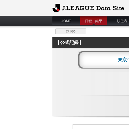
J.League Data Site
HOME
日程・結果
順位表
戻る
公式記録
東京