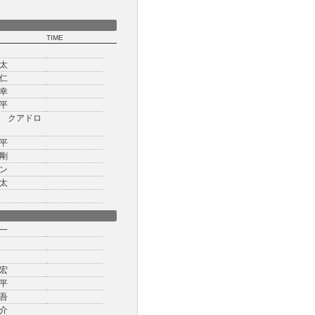
TIME
太
仁
幸
平
 クアドロ
平
剛
ン
太
一
宏
平
吾
介