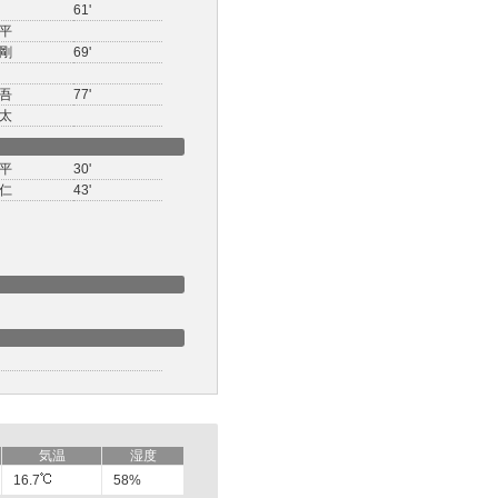
61'
平
剛
69'
吾
77'
太
平
30'
仁
43'
気温
湿度
16.7
58%