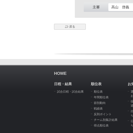
主審
高山 啓義
戻る
HOME
日程・結果
順位表
お
試合日程・試合結果
順位表
年間順位表
節別動向
戦績表
反則ポイント
チーム別集計結果
得点順位表