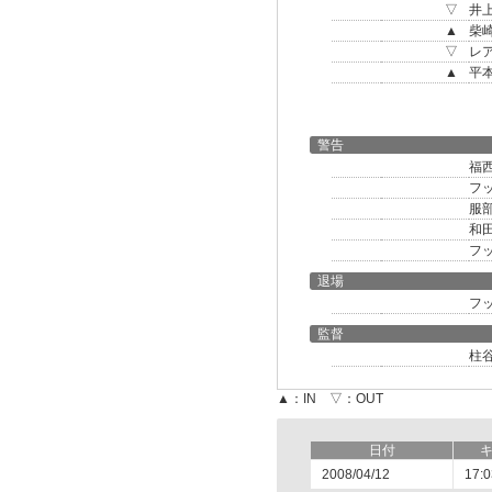
▽
井
▲
柴
▽
レ
▲
平
警告
福
フ
服
和
フ
退場
フ
監督
柱
▲：IN ▽：OUT
日付
2008/04/12
17:0