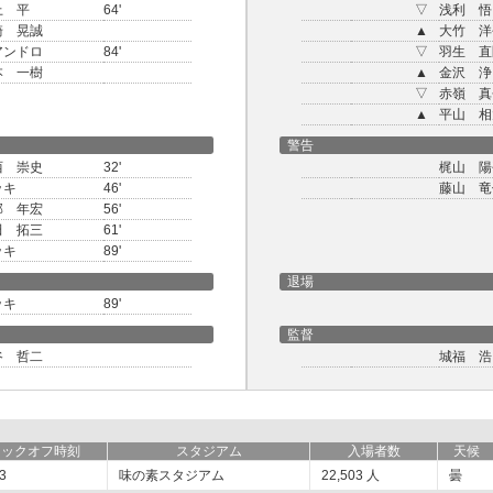
上 平
64'
▽
浅利 悟
崎 晃誠
▲
大竹 洋
アンドロ
84'
▽
羽生 直
本 一樹
▲
金沢 浄
▽
赤嶺 真
▲
平山 相
警告
西 崇史
32'
梶山 陽
ッキ
46'
藤山 竜
部 年宏
56'
田 拓三
61'
ッキ
89'
退場
ッキ
89'
監督
谷 哲二
城福 浩
キックオフ時刻
スタジアム
入場者数
天候
3
味の素スタジアム
22,503
人
曇