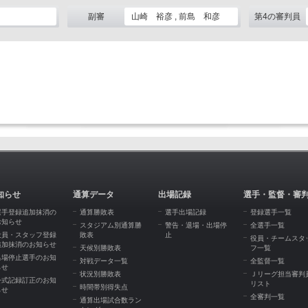
副審
山崎 裕彦 , 前島 和彦
第4の審判員
知らせ
通算データ
出場記録
選手・監督・審
選手登録追加抹消の
通算勝敗表
選手出場記録
登録選手一覧
お知らせ
スタジアム別通算勝
警告・退場・出場停
全選手一覧
役員・スタッフ登録
敗表
止
役員・チームスタ
追加抹消のお知らせ
天候別勝敗表
フ一覧
出場停止選手のお知
対戦データ一覧
全監督一覧
らせ
状況別勝敗表
Ｊリーグ担当審判
公式記録訂正のお知
リスト
時間帯別得失点
らせ
全審判一覧
通算出場試合数ラン