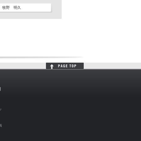
牧野 明久
判
ッ
員