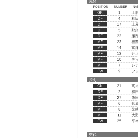
先発
POSITION
NUMBER
NA
GK
1
土
DF
4
和
DF
17
土
DF
5
那
DF
22
服
MF
23
福
MF
14
富
MF
13
井
MF
10
デ
MF
7
レ
FW
9
フ
控え
GK
21
高
DF
2
福
DF
27
飯
MF
6
菅
MF
8
柴
MF
11
大
FW
25
平
交代