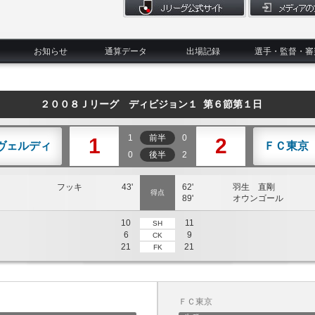
お知らせ
通算データ
出場記録
選手・監督・審
２００８Ｊリーグ ディビジョン１ 第６節第１日
1
前半
0
1
2
ヴェルディ
ＦＣ東京
0
後半
2
フッキ
43'
62'
羽生 直剛
得点
89'
オウンゴール
10
11
SH
6
9
CK
21
21
FK
ＦＣ東京