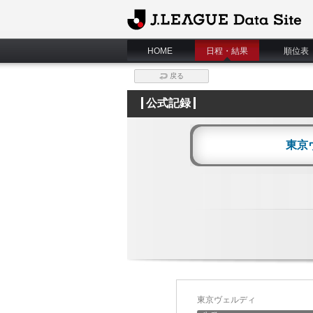
J.League Data Site
HOME
日程・結果
順位表
戻る
公式記録
東京
東京ヴェルディ