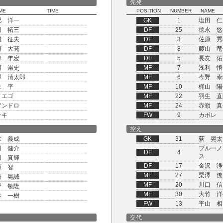
先発
ME
TIME
POSITION
NUMBER
NAME
肥 洋一
GK
1
塩田 仁
田 拓三
DF
25
徳永 悠
屋 征夫
DF
3
佐原 秀
須 大亮
DF
8
藤山 竜
部 年宏
DF
5
長友 佑
西 崇史
MF
7
浅利 悟
澤 清太郎
MF
6
今野 泰
上 平
MF
10
梶山 陽
ィエゴ
MF
22
羽生 直
アンドロ
MF
24
赤嶺 真
ッキ
FW
9
カボレ
控え
木 義成
GK
31
荻 晃太
田 健介
ブルーノ
DF
4
ス
田 真輝
DF
17
金沢 浄
原 智
MF
27
栗澤 僚
崎 晃誠
MF
20
川口 信
野 敏隆
MF
30
大竹 洋
本 一樹
FW
13
平山 相
交代