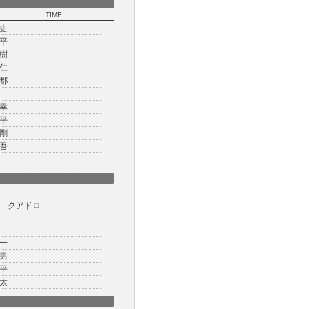
TIME
史
平
樹
仁
都
幸
平
剛
吾
 クアドロ
一
男
平
太