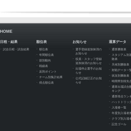
HOME
日程・結果
順位表
お知らせ
通算データ
試合日程・試合結果
順位表
選手登録追加抹消の
通算勝敗表
お知らせ
年間順位表
スタジアム別
役員・スタッフ登録
敗表
節別動向
追加抹消のお知らせ
天候別勝敗表
戦績表
出場停止選手のお知
対戦データ一
反則ポイント
らせ
状況別勝敗表
チーム別集計結果
公式記録訂正のお知
時間帯別得失
らせ
得点順位表
通算出場試合
キング
通算得点ラン
ハットトリッ
入場者一覧
年度別入場者
クラブ別入場
記念ゴール