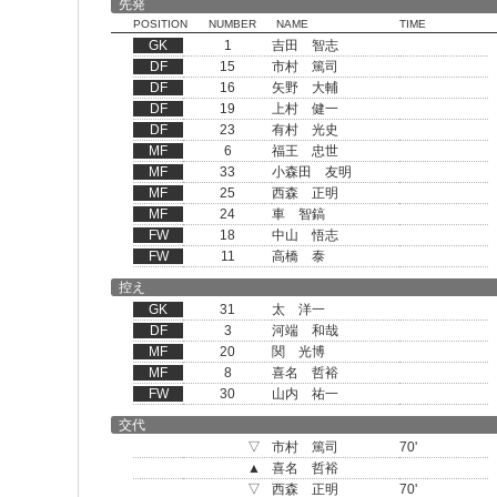
先発
POSITION
NUMBER
NAME
TIME
GK
1
吉田 智志
DF
15
市村 篤司
DF
16
矢野 大輔
DF
19
上村 健一
DF
23
有村 光史
MF
6
福王 忠世
MF
33
小森田 友明
MF
25
西森 正明
MF
24
車 智鎬
FW
18
中山 悟志
FW
11
高橋 泰
控え
GK
31
太 洋一
DF
3
河端 和哉
MF
20
関 光博
MF
8
喜名 哲裕
FW
30
山内 祐一
交代
▽
市村 篤司
70'
▲
喜名 哲裕
▽
西森 正明
70'