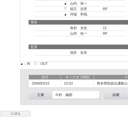
▲
山内 祐一
▽
福王 忠世
89'
▲
河端 和哉
警告
有村 光史
11'
山内 祐一
88'
監督
池谷 友良
▲：IN ▽：OUT
日付
キックオフ時刻
ス
2008/03/15
15:03
熊本県民総合運動公
主審
今村 義朗
副審
戻る