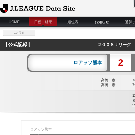
J.League Data Site
HOME
日程・結果
順位表
お知らせ
通算
戻る
公式記録
２００８Ｊリーグ 
2
ロアッソ熊本
高橋 泰
78
高橋 泰
79
1
1
ロアッソ熊本