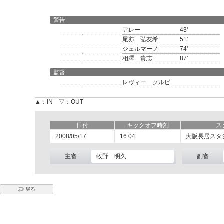
警告
アレー
43'
尾亦 弘友希
51'
ジェルマーノ
74'
相澤 貴志
87'
監督
レヴィー クルピ
▲：IN ▽：OUT
日付
キックオフ時刻
ス
2008/05/17
16:04
大阪長居スタ
主審
牧野 明久
副審
戻る