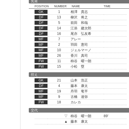
先発
POSITION
NUMBER
NAME
TIME
GK
1
相澤 貴志
DF
13
柳沢 将之
DF
5
前田 和哉
DF
14
江添 建次郎
DF
16
尾亦 弘友希
MF
7
アレー
MF
2
羽田 憲司
MF
10
ジェルマーノ
MF
26
香川 真司
FW
11
柿谷 曜一朗
FW
15
小松 塁
控え
GK
21
山本 浩正
DF
4
藤本 康太
MF
19
丹羽 竜平
MF
9
古橋 達弥
FW
18
カレカ
交代
▽
柿谷 曜一朗
89'
▲
藤本 康太