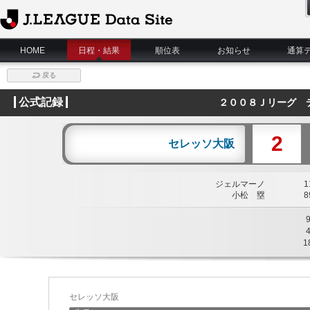
J.League Data Site
HOME
日程・結果
順位表
お知らせ
通算
戻る
公式記録
２００８Ｊリーグ 
2
セレッソ大阪
ジェルマーノ
11
小松 塁
89
1
セレッソ大阪