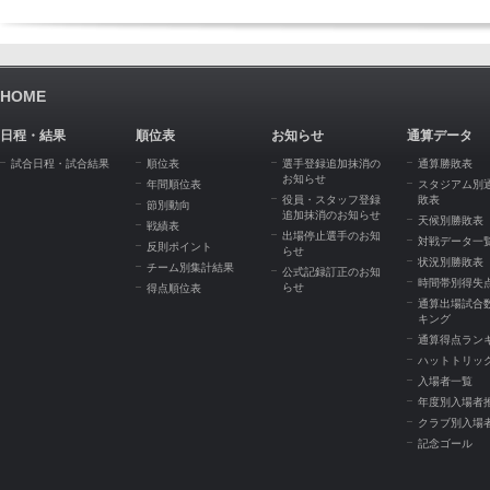
HOME
日程・結果
順位表
お知らせ
通算データ
試合日程・試合結果
順位表
選手登録追加抹消の
通算勝敗表
お知らせ
年間順位表
スタジアム別
役員・スタッフ登録
敗表
節別動向
追加抹消のお知らせ
天候別勝敗表
戦績表
出場停止選手のお知
対戦データ一
反則ポイント
らせ
状況別勝敗表
チーム別集計結果
公式記録訂正のお知
時間帯別得失
らせ
得点順位表
通算出場試合
キング
通算得点ラン
ハットトリッ
入場者一覧
年度別入場者
クラブ別入場
記念ゴール