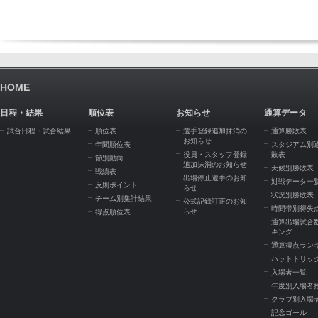
HOME
日程・結果
順位表
お知らせ
通算データ
試合日程・試合結果
順位表
選手登録追加抹消の
通算勝敗表
お知らせ
年間順位表
スタジアム別
役員・スタッフ登録
敗表
節別動向
追加抹消のお知らせ
天候別勝敗表
戦績表
出場停止選手のお知
対戦データ一
反則ポイント
らせ
状況別勝敗表
チーム別集計結果
公式記録訂正のお知
時間帯別得失
らせ
得点順位表
通算出場試合
キング
通算得点ラン
ハットトリッ
入場者一覧
年度別入場者
クラブ別入場
記念ゴール