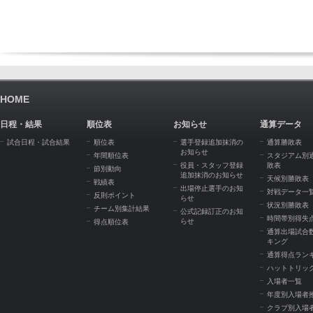
HOME
日程・結果
順位表
お知らせ
通算データ
試合日程・試合結果
順位表
選手登録追加抹消の
通算勝敗表
お知らせ
年間順位表
スタジアム別
役員・スタッフ登録
敗表
節別動向
追加抹消のお知らせ
天候別勝敗表
戦績表
出場停止選手のお知
対戦データ一
反則ポイント
らせ
状況別勝敗表
チーム別集計結果
公式記録訂正のお知
時間帯別得失
らせ
得点順位表
通算出場試合
キング
通算得点ラン
ハットトリッ
入場者一覧
年度別入場者
クラブ別入場