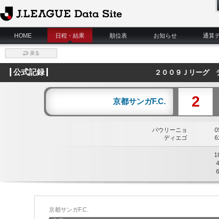
J.League Data Site
HOME
日程・結果
順位表
お知らせ
通算
戻る
公式記録
２００９Ｊリーグ 
2
京都サンガF.C.
パウリーニョ
05
ディエゴ
62
1
京都サンガF.C.