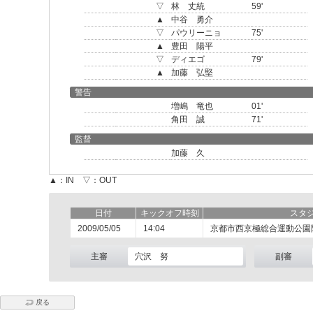
▽
林 丈統
59'
▲
中谷 勇介
▽
パウリーニョ
75'
▲
豊田 陽平
▽
ディエゴ
79'
▲
加藤 弘堅
警告
増嶋 竜也
01'
角田 誠
71'
監督
加藤 久
▲：IN ▽：OUT
日付
キックオフ時刻
スタ
2009/05/05
14:04
京都市西京極総合運動公園
主審
穴沢 努
副審
戻る