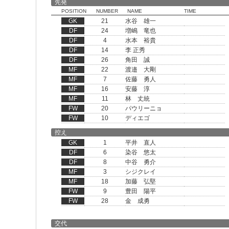
先発
POSITION
NUMBER
NAME
TIME
GK
21
水谷 雄一
DF
24
増嶋 竜也
DF
4
水本 裕貴
DF
14
李 正秀
DF
26
角田 誠
MF
22
渡邉 大剛
MF
7
佐藤 勇人
MF
16
安藤 淳
MF
11
林 丈統
FW
20
パウリーニョ
FW
10
ディエゴ
控え
GK
1
平井 直人
DF
6
染谷 悠太
DF
8
中谷 勇介
MF
3
シジクレイ
MF
18
加藤 弘堅
FW
9
豊田 陽平
FW
28
金 成勇
交代