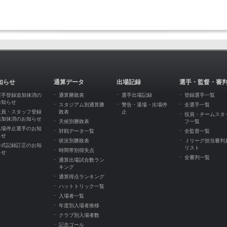
知らせ
通算データ
出場記録
選手・監督・審
選手登録追加抹消の
通算勝敗表
選手出場記録
登録選手一覧
お知らせ
スタジアム別通算勝
警告・退場・出場停
全選手一覧
役員・スタッフ登録
敗表
止
役員・チームスタ
追加抹消のお知らせ
天候別勝敗表
フ一覧
出場停止選手のお知
対戦データ一覧
全監督一覧
らせ
状況別勝敗表
Ｊリーグ担当審判
公式記録訂正のお知
リスト
時間帯別得失点
らせ
全審判一覧
通算出場試合数ラン
キング
通算得点ランキング
ハットトリック一覧
入場者一覧
年度別入場者推移
クラブ別入場者数
記念ゴール