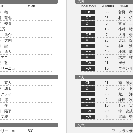
先発
ME
TIME
POSITION
NUMBER
NAME
谷 雄一
GK
33
菅野 孝
嶋 竜也
DF
25
村上 佑
本 裕貴
DF
5
古賀 正
正秀
DF
13
小林 祐
谷 勇介
DF
7
大谷 秀
邉 大剛
MF
28
栗澤 僚
田 誠
MF
34
杉山 浩
藤 勇人
MF
40
小林 慶
ィエゴ
MF
27
大津 祐
沢 敦
FW
11
ポポ
ウリーニョ
FW
10
フランサ
控え
井 直人
GK
21
南 雄太
谷 悠太
DF
6
パク ド
ジクレイ
DF
23
藏川 洋
藤 淳
MF
2
鎌田 次
下 俊
MF
15
菅沼 実
田 陽平
FW
20
李 忠成
 丈統
FW
9
北嶋 秀
交代
ウリーニョ
63'
▽
フランサ