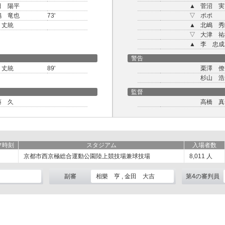
田 陽平
▲
菅沼 実
嶋 竜也
73'
▽
ポポ
 丈統
▲
北嶋 秀
▽
大津 祐
▲
李 忠成
警告
 丈統
89'
栗澤 僚
杉山 浩
監督
藤 久
高橋 真
フ時刻
スタジアム
入場者数
京都市西京極総合運動公園陸上競技場兼球技場
8,011
人
副審
相樂 亨 , 金田 大吉
第4の審判員