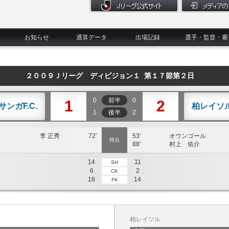
お知らせ
通算データ
出場記録
選手・監督・審
２００９Ｊリーグ ディビジョン１ 第１７節第２日
0
前半
0
1
2
サンガF.C.
柏レイソ
1
後半
2
李 正秀
72'
53'
オウンゴール
得点
88'
村上 佑介
14
11
SH
6
2
CK
18
14
FK
柏レイソル