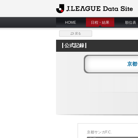
J.League Data Site
HOME
日程・結果
順位表
戻る
公式記録
京都
京都サンガF.C.