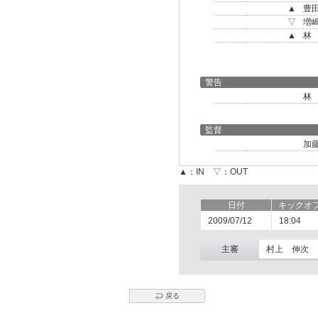
▲
豊
▽
増
▲
林
警告
林
監督
加
▲：IN ▽：OUT
日付
キックオ
2009/07/12
18:04
主審
村上 伸次
戻る