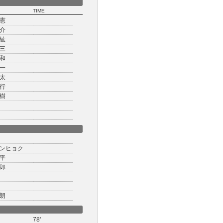
TIME
憲
介
紘
三
和
一
太
行
樹
ンヒョク
平
郎
朗
78'