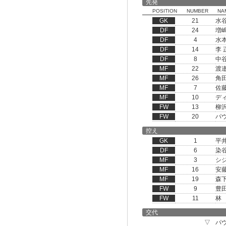
先発
POSITION
NUMBER
NA
GK
21
水
DF
24
増
DF
4
水
DF
14
李 
DF
8
中
MF
22
渡
MF
26
角
MF
7
佐
MF
10
デ
FW
13
柳
FW
20
パ
控え
GK
1
平
DF
6
染
MF
3
シ
MF
16
安
MF
19
森
FW
9
豊
FW
11
林
交代
▽
パ