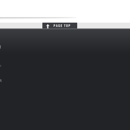
判
ッ
員