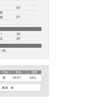
82'
朗
樹
87'
一
28'
太
85'
一郎
天候
気温
湿度
晴
29.6
64%
廣瀬 格