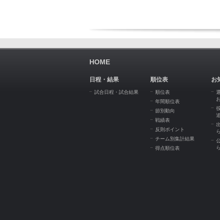
HOME
日程・結果
順位表
お
試合日程・試合結果
順位表
年間順位表
節別動向
戦績表
反則ポイント
チーム別集計結果
得点順位表