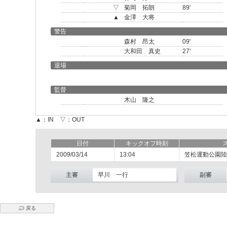
▽
菊岡 拓朗
89'
▲
金澤 大将
警告
森村 昂太
09'
大和田 真史
27'
退場
監督
木山 隆之
▲：IN ▽：OUT
日付
キックオフ時刻
2009/03/14
13:04
笠松運動公園陸
主審
早川 一行
副審
戻る