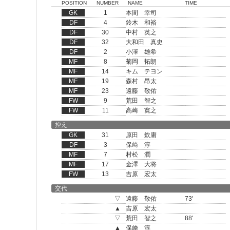
POSITION
NUMBER
NAME
TIME
GK
1
本間 幸司
DF
4
鈴木 和裕
DF
30
中村 英之
DF
32
大和田 真史
DF
2
小澤 雄希
MF
8
菊岡 拓朗
MF
14
キム テヨン
MF
19
森村 昂太
MF
23
遠藤 敬佑
FW
9
荒田 智之
FW
11
高崎 寛之
控え
GK
31
原田 欽庸
DF
3
保﨑 淳
MF
7
村松 潤
MF
17
金澤 大将
FW
13
吉原 宏太
交代
▽
遠藤 敬佑
73'
▲
吉原 宏太
▽
荒田 智之
88'
▲
保﨑 淳