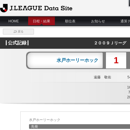
J.League Data Site
HOME
日程・結果
順位表
お知らせ
通算
戻る
公式記録
２００９Ｊリーグ 
1
水戸ホーリーホック
遠藤 敬佑
54
1
2
水戸ホーリーホック
先発