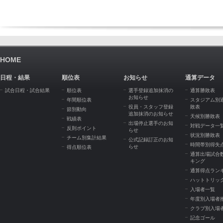
HOME
日程・結果
順位表
お知らせ
通算データ
試合日程・試合結果
順位表
選手登録追加抹消の
通算勝敗表
お知らせ
年間順位表
スタジアム別
役員・スタッフ登録
敗表
節別動向
追加抹消のお知らせ
天候別勝敗表
戦績表
出場停止選手のお知
対戦データ一
反則ポイント
らせ
状況別勝敗表
チーム別集計結果
公式記録訂正のお知
時間帯別得失
らせ
得点順位表
通算出場試合
キング
通算得点ラン
ハットトリッ
入場者一覧
年度別入場者
クラブ別入場
記念ゴール