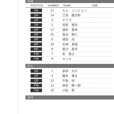
先発
POSITION
NUMBER
NAME
TIME
GK
21
キム ジンヒョン
DF
14
江添 建次郎
DF
3
チアゴ
DF
2
羽田 憲司
MF
17
酒本 憲幸
MF
25
黒木 聖仁
MF
6
濱田 武
MF
19
石神 直哉
MF
8
香川 真司
FW
7
乾 貴士
FW
9
カイオ
控え
GK
1
多田 大介
DF
4
藤本 康太
DF
13
平島 崇
FW
11
柿谷 曜一朗
FW
15
小松 塁
交代