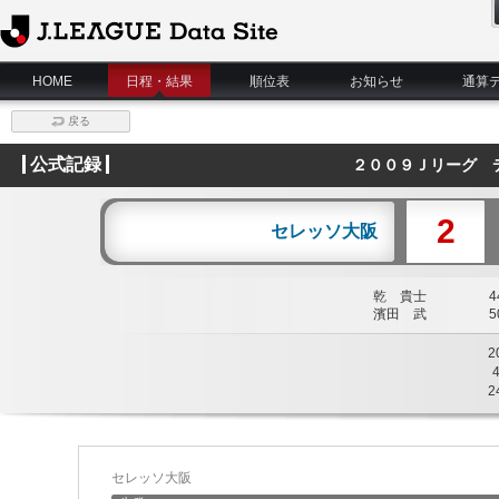
J.League Data Site
HOME
日程・結果
順位表
お知らせ
通算
戻る
公式記録
２００９Ｊリーグ 
2
セレッソ大阪
乾 貴士
44
濱田 武
50
2
2
セレッソ大阪