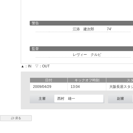
警告
江添 建次郎
74'
監督
レヴィー クルピ
▲：IN ▽：OUT
日付
キックオフ時刻
ス
2009/04/29
13:04
大阪長居スタ
主審
西村 雄一
副審
戻る