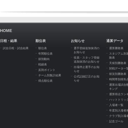
HOME
日程・結果
順位表
お知らせ
通算データ
試合日程・試合結果
順位表
選手登録追加抹消の
通算勝敗表
お知らせ
年間順位表
スタジアム別
役員・スタッフ登録
敗表
節別動向
追加抹消のお知らせ
天候別勝敗表
戦績表
出場停止選手のお知
対戦データ一
反則ポイント
らせ
状況別勝敗表
チーム別集計結果
公式記録訂正のお知
時間帯別得失
らせ
得点順位表
通算出場試合
キング
通算得点ラン
ハットトリッ
入場者一覧
年度別入場者
クラブ別入場
記念ゴール