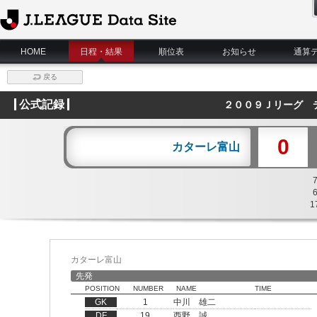
J.League Data Site
HOME
日程・結果
順位表
お知らせ
通算
戻る
公式記録
２００９Ｊリーグ 
0
カターレ富山
1
カターレ富山
先発
POSITION
NUMBER
NAME
TIME
GK
1
中川 雄二
DF
19
西野 誠