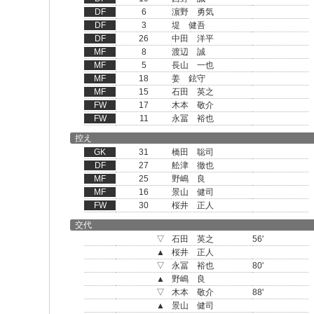
DF
6
濵野 勇気
DF
3
堤 健吾
DF
26
中田 洋平
MF
8
渡辺 誠
MF
5
長山 一也
MF
18
姜 鉉守
MF
15
石田 英之
FW
17
木本 敬介
FW
11
永冨 裕也
控え
GK
31
橋田 聡司
DF
27
舩津 徹也
MF
25
野嶋 良
MF
16
景山 健司
FW
30
桜井 正人
交代
▽
石田 英之
56'
▲
桜井 正人
▽
永冨 裕也
80'
▲
野嶋 良
▽
木本 敬介
88'
▲
景山 健司