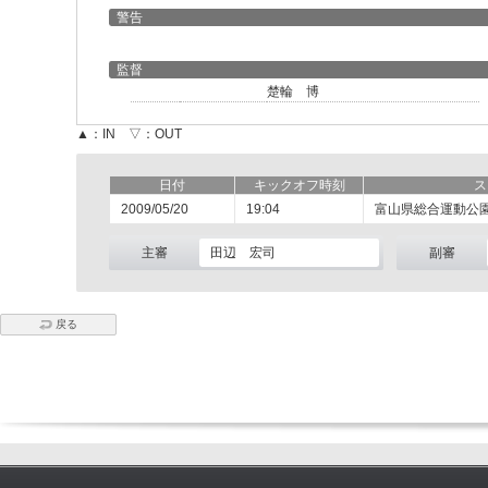
警告
監督
楚輪 博
▲：IN ▽：OUT
日付
キックオフ時刻
ス
2009/05/20
19:04
富山県総合運動公
主審
田辺 宏司
副審
戻る