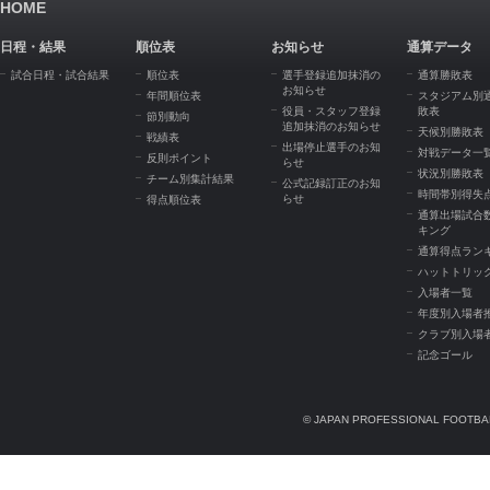
HOME
日程・結果
順位表
お知らせ
通算データ
試合日程・試合結果
順位表
選手登録追加抹消の
通算勝敗表
お知らせ
年間順位表
スタジアム別
役員・スタッフ登録
敗表
節別動向
追加抹消のお知らせ
天候別勝敗表
戦績表
出場停止選手のお知
対戦データ一
反則ポイント
らせ
状況別勝敗表
チーム別集計結果
公式記録訂正のお知
時間帯別得失
らせ
得点順位表
通算出場試合
キング
通算得点ラン
ハットトリッ
入場者一覧
年度別入場者
クラブ別入場
記念ゴール
© JAPAN PROFESSIONAL FOOTBAL