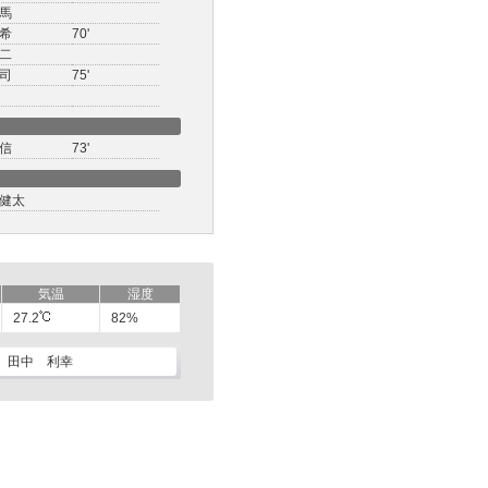
馬
希
70'
二
司
75'
信
73'
健太
気温
湿度
27.2
82%
田中 利幸