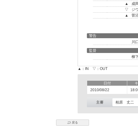
▲
成
▽
ジ
▲
菅
警告
川
監督
柳
▲：IN ▽：OUT
日付
2010/08/22
18:0
主審
柏原 丈二
戻る