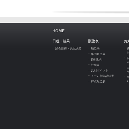
HOME
日程・結果
順位表
お
試合日程・試合結果
順位表
年間順位表
節別動向
戦績表
反則ポイント
チーム別集計結果
得点順位表