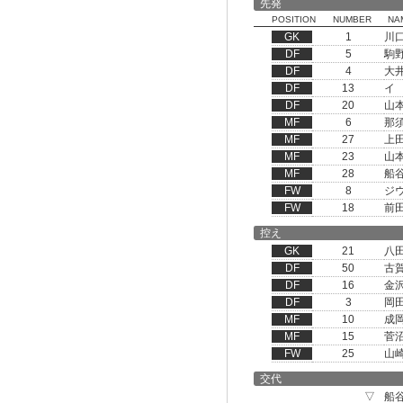
先発
POSITION
NUMBER
NA
GK
1
川
DF
5
駒
DF
4
大
DF
13
イ
DF
20
山
MF
6
那
MF
27
上
MF
23
山
MF
28
船
FW
8
ジ
FW
18
前
控え
GK
21
八
DF
50
古
DF
16
金
DF
3
岡
MF
10
成
MF
15
菅
FW
25
山
交代
▽
船