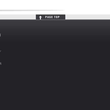
判
ッ
員