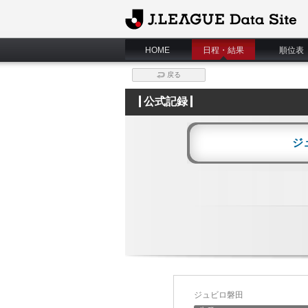
J.League Data Site
HOME
日程・結果
順位表
戻る
公式記録
ジ
ジュビロ磐田