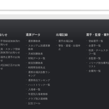
知らせ
通算データ
出場記録
選手・監督・審
選手登録追加抹消の
通算勝敗表
選手出場記録
登録選手一覧
お知らせ
スタジアム別通算勝
警告・退場・出場停
全選手一覧
役員・スタッフ登録
敗表
止
役員・チームスタ
追加抹消のお知らせ
天候別勝敗表
フ一覧
出場停止選手のお知
対戦データ一覧
全監督一覧
らせ
状況別勝敗表
Ｊリーグ担当審判
公式記録訂正のお知
リスト
時間帯別得失点
らせ
全審判一覧
通算出場試合数ラン
キング
通算得点ランキング
ハットトリック一覧
入場者一覧
年度別入場者推移
クラブ別入場者数
記念ゴール