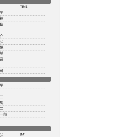
TIME
平
祐
信
介
弘
悦
希
吾
司
平
二
馬
二
一郎
弘
56'