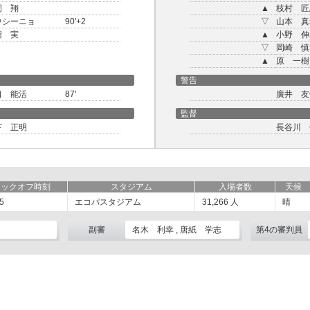
岡 翔
▲
枝村 匠
ウシーニョ
90'+2
▽
山本 真
沼 実
▲
小野 伸
▽
岡崎 慎
▲
原 一樹
警告
口 能活
87'
廣井 友
監督
下 正明
長谷川 
キックオフ時刻
スタジアム
入場者数
天候
5
エコパスタジアム
31,266
人
晴
副審
名木 利幸 , 唐紙 学志
第4の審判員