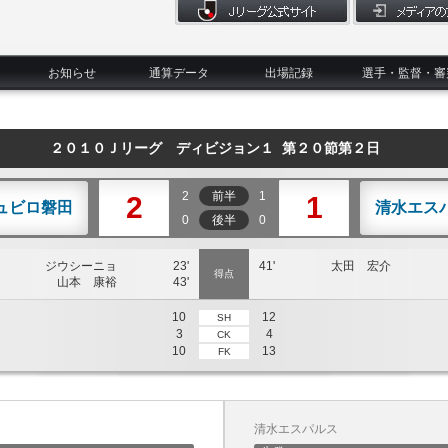
お知らせ
通算データ
出場記録
選手・監督・審
２０１０Ｊリーグ ディビジョン１ 第２０節第２日
2
前半
1
2
1
ュビロ磐田
清水エス
0
後半
0
ジウシーニョ
23'
41'
太田 宏介
得点
山本 康裕
43'
10
12
SH
3
4
CK
10
13
FK
清水エスパルス