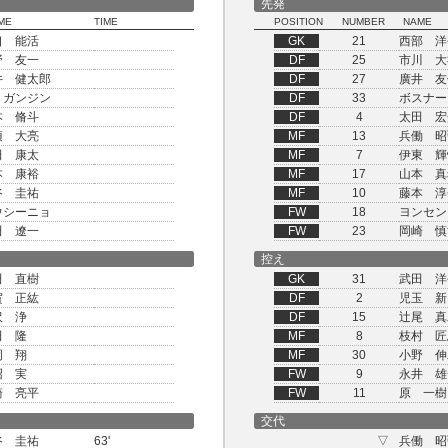
先発
ME
TIME
POSITION
NUMBER
NAME
口 能活
GK
21
西部 洋
野 友一
DF
25
市川 大
井 健太郎
DF
27
廣井 友
 ガンジン
DF
33
ボスナー
本 脩斗
DF
4
太田 宏
須 大亮
MF
13
兵働 昭
田 康太
MF
7
伊東 輝
本 康裕
MF
17
山本 真
谷 圭祐
MF
10
藤本 淳
ウシーニョ
FW
18
ヨンセン
田 遼一
FW
23
岡崎 慎
控え
田 直樹
GK
31
武田 洋
賀 正紘
DF
2
児玉 新
沢 浄
DF
15
辻尾 真
田 隆
MF
8
枝村 匠
岡 翔
MF
30
小野 伸
沼 実
FW
9
永井 雄
崎 亮平
FW
11
原 一樹
交代
谷 圭祐
63'
▽
兵働 昭