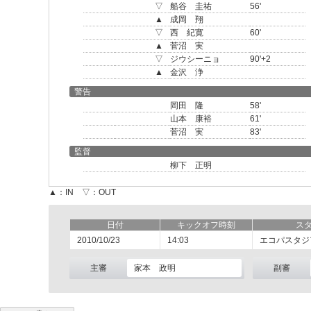
▽
船谷 圭祐
56'
▲
成岡 翔
▽
西 紀寛
60'
▲
菅沼 実
▽
ジウシーニョ
90'+2
▲
金沢 浄
警告
岡田 隆
58'
山本 康裕
61'
菅沼 実
83'
監督
柳下 正明
▲：IN ▽：OUT
日付
キックオフ時刻
ス
2010/10/23
14:03
エコパスタジ
主審
家本 政明
副審