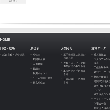
戻る
HOME
日程・結果
順位表
お知らせ
通算データ
試合日程・試合結果
順位表
選手登録追加抹消の
通算勝敗表
お知らせ
年間順位表
スタジアム別
役員・スタッフ登録
敗表
節別動向
追加抹消のお知らせ
天候別勝敗表
戦績表
出場停止選手のお知
対戦データ一
反則ポイント
らせ
状況別勝敗表
チーム別集計結果
公式記録訂正のお知
時間帯別得失
らせ
得点順位表
通算出場試合
キング
通算得点ラン
ハットトリッ
入場者一覧
年度別入場者