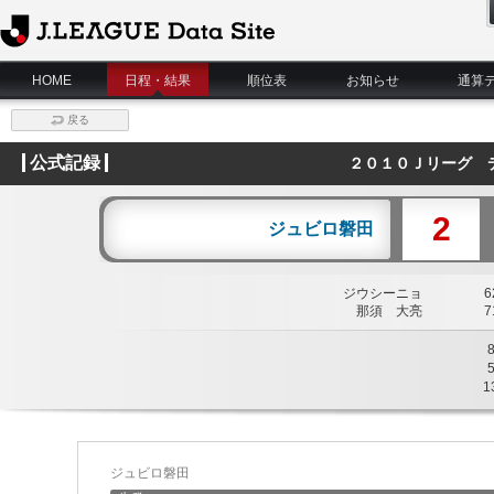
J.League Data Site
HOME
日程・結果
順位表
お知らせ
通算
戻る
公式記録
２０１０Ｊリーグ 
2
ジュビロ磐田
ジウシーニョ
62
那須 大亮
71
1
ジュビロ磐田