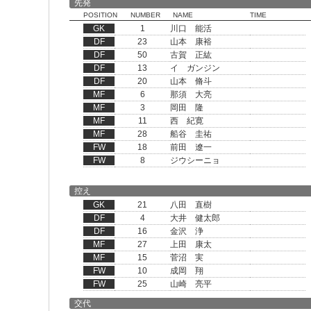
先発
POSITION
NUMBER
NAME
TIME
GK
1
川口 能活
DF
23
山本 康裕
DF
50
古賀 正紘
DF
13
イ ガンジン
DF
20
山本 脩斗
MF
6
那須 大亮
MF
3
岡田 隆
MF
11
西 紀寛
MF
28
船谷 圭祐
FW
18
前田 遼一
FW
8
ジウシーニョ
控え
GK
21
八田 直樹
DF
4
大井 健太郎
DF
16
金沢 浄
MF
27
上田 康太
MF
15
菅沼 実
FW
10
成岡 翔
FW
25
山崎 亮平
交代