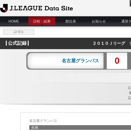
J.League Data Site
HOME
日程・結果
順位表
お知らせ
通算
戻る
公式記録
２０１０Ｊリーグ 
0
名古屋グランパス
1
1
名古屋グランパス
先発