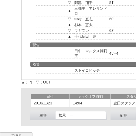
▽
阿部 翔平
51'
三都主 アレサンド
▲
ロ
▽
中村 直志
60'
▲
杉本 恵太
▽
マギヌン
68'
▲
千代反田 充
警告
田中 マルクス闘莉
45'+4
王
監督
ストイコビッチ
▲：IN ▽：OUT
日付
キックオフ時刻
スタ
2010/11/23
14:04
豊田スタジア
主審
松尾 一
副審
戻る