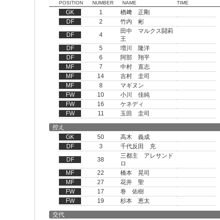
POSITION
NUMBER
NAME
TIME
GK
1
楢﨑 正剛
DF
2
竹内 彬
田中 マルクス闘莉
DF
4
王
DF
5
増川 隆洋
DF
6
阿部 翔平
MF
7
中村 直志
MF
14
吉村 圭司
MF
8
マギヌン
FW
10
小川 佳純
FW
16
ケネディ
FW
11
玉田 圭司
控え
GK
50
高木 義成
DF
3
千代反田 充
三都主 アレサンド
DF
38
ロ
MF
22
橋本 晃司
MF
27
花井 聖
FW
17
巻 佑樹
FW
19
杉本 恵太
交代