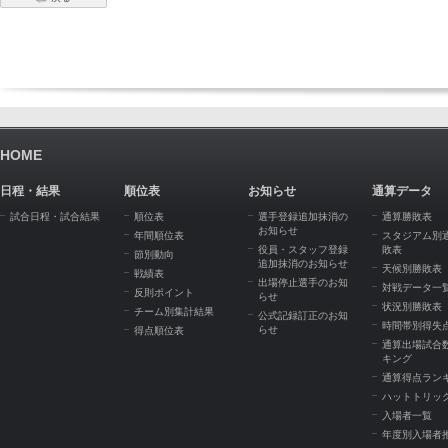
HOME
日程・結果
順位表
お知らせ
通算データ
試合日程・試合結果
順位表
選手登録追加抹消の
通算勝敗表
お知らせ
年間順位表
スタジアム別
役員・スタッフ登録
敗表
節別動向
追加抹消のお知らせ
天候別勝敗表
戦績表
出場停止選手のお知
対戦データ一
反則ポイント
らせ
状況別勝敗表
チーム別集計結果
公式記録訂正のお知
時間帯別得失
らせ
得点順位表
通算出場試合
キング
通算得点ラン
ハットトリッ
入場者一覧
年度別入場者