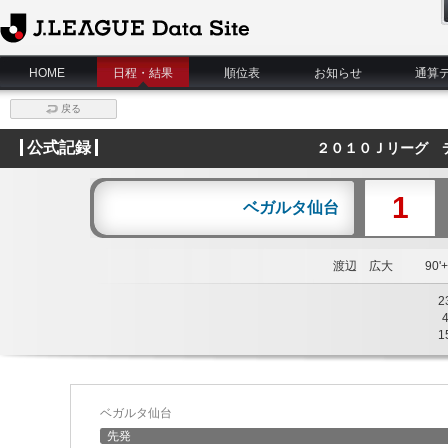
J.League Data Site
HOME
日程・結果
順位表
お知らせ
通算
戻る
公式記録
２０１０Ｊリーグ 
1
ベガルタ仙台
渡辺 広大
90'+
2
1
ベガルタ仙台
先発