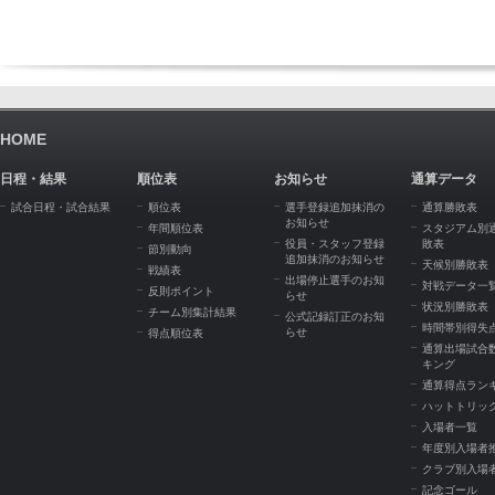
HOME
日程・結果
順位表
お知らせ
通算データ
試合日程・試合結果
順位表
選手登録追加抹消の
通算勝敗表
お知らせ
年間順位表
スタジアム別
役員・スタッフ登録
敗表
節別動向
追加抹消のお知らせ
天候別勝敗表
戦績表
出場停止選手のお知
対戦データ一
反則ポイント
らせ
状況別勝敗表
チーム別集計結果
公式記録訂正のお知
時間帯別得失
らせ
得点順位表
通算出場試合
キング
通算得点ラン
ハットトリッ
入場者一覧
年度別入場者
クラブ別入場
記念ゴール