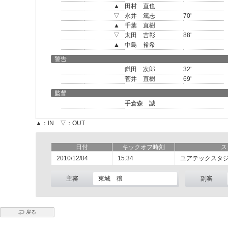
▲
田村 直也
▽
永井 篤志
70'
▲
千葉 直樹
▽
太田 吉彰
88'
▲
中島 裕希
警告
鎌田 次郎
32'
菅井 直樹
69'
監督
手倉森 誠
▲：IN ▽：OUT
日付
キックオフ時刻
ス
2010/12/04
15:34
ユアテックスタ
主審
東城 穣
副審
戻る