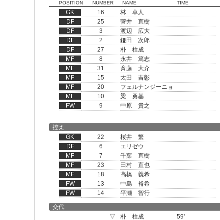
POSITION
NUMBER
NAME
TIME
GK
16
林 卓人
DF
25
菅井 直樹
DF
3
渡辺 広大
DF
2
鎌田 次郎
DF
27
朴 柱成
MF
8
永井 篤志
MF
31
斉藤 大介
MF
15
太田 吉彰
MF
20
フェルナンジーニョ
MF
10
梁 勇基
FW
9
中原 貴之
控え
GK
22
桜井 繁
DF
6
エリゼウ
MF
7
千葉 直樹
MF
23
田村 直也
MF
18
高橋 義希
FW
13
中島 裕希
FW
14
平瀬 智行
交代
▽
朴 柱成
59'