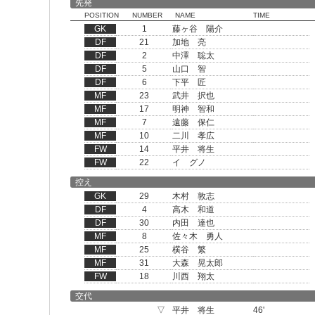
先発
POSITION
NUMBER
NAME
TIME
GK
1
藤ヶ谷 陽介
DF
21
加地 亮
DF
2
中澤 聡太
DF
5
山口 智
DF
6
下平 匠
MF
23
武井 択也
MF
17
明神 智和
MF
7
遠藤 保仁
MF
10
二川 孝広
FW
14
平井 将生
FW
22
イ グノ
控え
GK
29
木村 敦志
DF
4
高木 和道
DF
30
内田 達也
MF
8
佐々木 勇人
MF
25
横谷 繁
MF
31
大森 晃太郎
FW
18
川西 翔太
交代
▽
平井 将生
46'