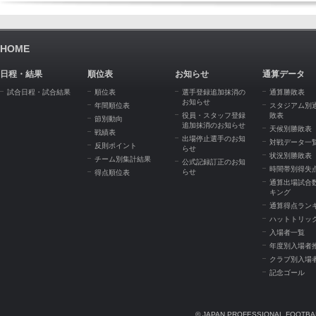
HOME
日程・結果
順位表
お知らせ
通算データ
試合日程・試合結果
順位表
選手登録追加抹消の
通算勝敗表
お知らせ
年間順位表
スタジアム別
役員・スタッフ登録
敗表
節別動向
追加抹消のお知らせ
天候別勝敗表
戦績表
出場停止選手のお知
対戦データ一
反則ポイント
らせ
状況別勝敗表
チーム別集計結果
公式記録訂正のお知
時間帯別得失
らせ
得点順位表
通算出場試合
キング
通算得点ラン
ハットトリッ
入場者一覧
年度別入場者
クラブ別入場
記念ゴール
© JAPAN PROFESSIONAL FOOTBAL