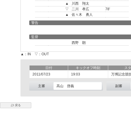
▲
川西 翔太
▽
二川 孝広
78'
▲
佐々木 勇人
警告
監督
西野 朗
▲：IN ▽：OUT
日付
キックオフ時刻
ス
2011/07/23
19:03
万博記念競
主審
高山 啓義
副審
戻る