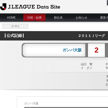
J.League Data Site
HOME
日程・結果
順位表
お知らせ
通算
戻る
公式記録
２０１１Ｊリーグ 
2
ガンバ大阪
山口 智
07
イ グノ
55
1
ガンバ大阪