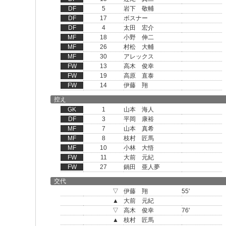
DF
5
岩下 敬輔
DF
17
ボスナー
DF
4
太田 宏介
MF
18
小野 伸二
MF
26
村松 大輔
MF
30
アレックス
FW
13
高木 俊幸
FW
19
高原 直泰
FW
14
伊藤 翔
控え
GK
1
山本 海人
DF
3
平岡 康裕
MF
7
山本 真希
MF
8
枝村 匠馬
MF
10
小林 大悟
FW
11
大前 元紀
FW
27
鍋田 亜人夢
交代
▽
伊藤 翔
55'
▲
大前 元紀
▽
高木 俊幸
76'
▲
枝村 匠馬