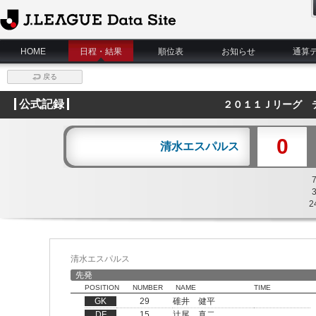
J.League Data Site
HOME
日程・結果
順位表
お知らせ
通算
戻る
公式記録
２０１１Ｊリーグ 
0
清水エスパルス
2
清水エスパルス
先発
POSITION
NUMBER
NAME
TIME
GK
29
碓井 健平
DF
15
辻尾 真二