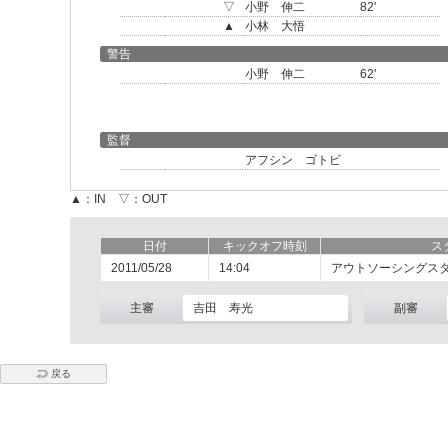
▽
小野 伸二
82'
▲
小林 大悟
警告
小野 伸二
62'
監督
アフシン ゴトビ
▲：IN ▽：OUT
日付
キックオフ時刻
ス
2011/05/28
14:04
アウトソーシングス
主審
吉田 寿光
副審
戻る