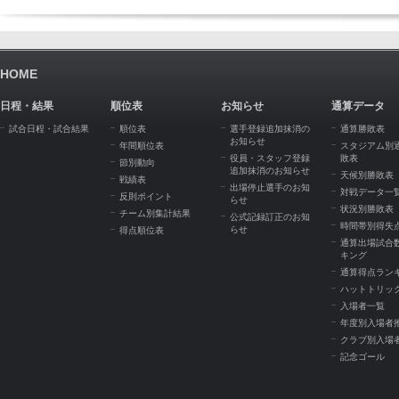
HOME
日程・結果
順位表
お知らせ
通算データ
試合日程・試合結果
順位表
選手登録追加抹消の
通算勝敗表
お知らせ
年間順位表
スタジアム別
役員・スタッフ登録
敗表
節別動向
追加抹消のお知らせ
天候別勝敗表
戦績表
出場停止選手のお知
対戦データ一
反則ポイント
らせ
状況別勝敗表
チーム別集計結果
公式記録訂正のお知
時間帯別得失
らせ
得点順位表
通算出場試合
キング
通算得点ラン
ハットトリッ
入場者一覧
年度別入場者
クラブ別入場
記念ゴール