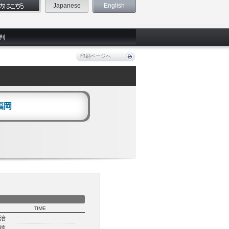
Japanese
English
判
印刷ページへ
福岡
TIME
治
徳