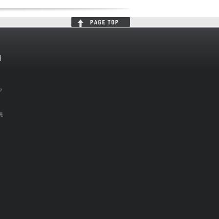
判
ッ
員