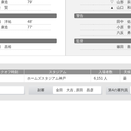
 康造
79'
▽
山形 辰
倉 賢
▲
山口 和
警告
櫃 洋祐
48'
田中 佑
 康造
77'
小原 章
六反 勇
監督
田 昌裕
篠田 善
ックオフ時刻
スタジアム
入場者数
天候
ホームズスタジアム神戸
6,151
人
曇
副審
金田 大吉 , 原田 昌彦
第4の審判員