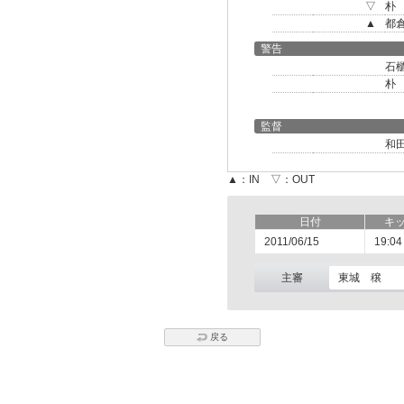
▽
朴
▲
都
警告
石
朴
監督
和
▲：IN ▽：OUT
日付
キ
2011/06/15
19:04
主審
東城 穣
戻る