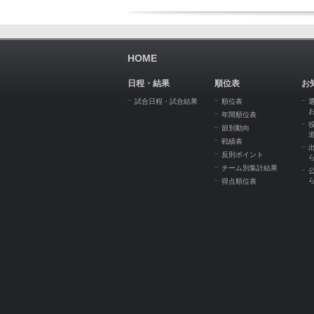
HOME
日程・結果
順位表
お
試合日程・試合結果
順位表
年間順位表
節別動向
戦績表
反則ポイント
チーム別集計結果
得点順位表