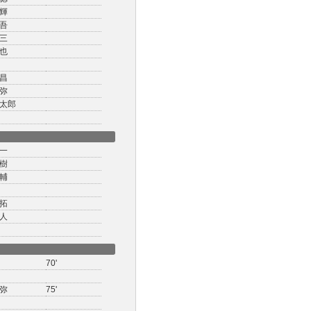
輝
吾
三
也
昌
弥
太郎
一
樹
輔
拓
人
70'
弥
75'