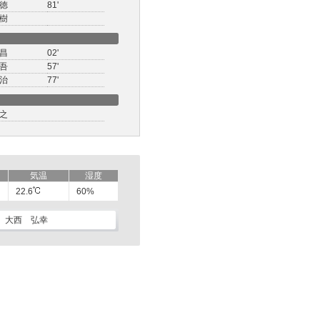
徳
81'
樹
昌
02'
吾
57'
治
77'
之
気温
湿度
22.6
60%
大西 弘幸