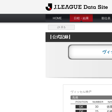
J.League Data Site
HOME
日程・結果
順位表
戻る
公式記録
ヴィ
ヴィッセル神戸
先発
POSITION
NUMBER
NA
GK
30
徳
DF
25
石