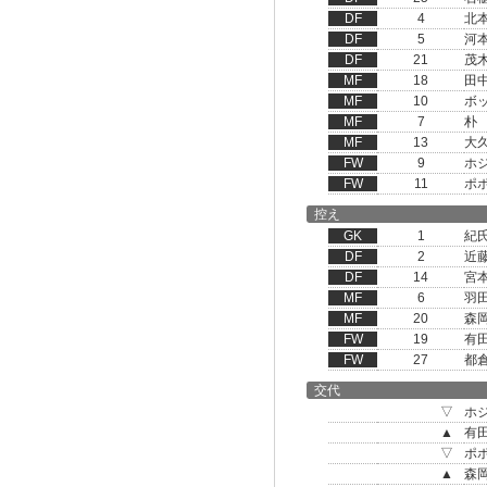
DF
4
北
DF
5
河
DF
21
茂
MF
18
田
MF
10
ボ
MF
7
朴
MF
13
大
FW
9
ホ
FW
11
ポ
控え
GK
1
紀
DF
2
近
DF
14
宮
MF
6
羽
MF
20
森
FW
19
有
FW
27
都
交代
▽
ホ
▲
有
▽
ポ
▲
森