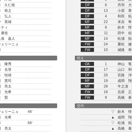
本 久仁衛
DF
6
丹羽 大
本 裕之
DF
13
小原 章
木 弘人
DF
4
和田 拓
中 英雄
MF
22
末吉 隼
ッティ
MF
8
鈴木 惇
 康造
MF
11
田中 佑
久保 嘉人
MF
14
松浦 拓
ジェリーニョ
FW
24
重松 健
ポ
FW
10
城後 寿
控え
氏 隆秀
GK
1
神山 竜
藤 岳登
DF
17
山口 和
本 恒靖
DF
20
宮路 洋
田 憲司
MF
19
成岡 翔
岡 亮太
MF
28
牛之濵 
田 光希
FW
18
吉原 正
倉 賢
FW
9
高橋 泰
交代
ジェリーニョ
46'
▽
鈴木 惇
田 光希
▲
成岡 翔
ポ
66'
▽
松浦 拓
岡 亮太
▲
高橋 泰