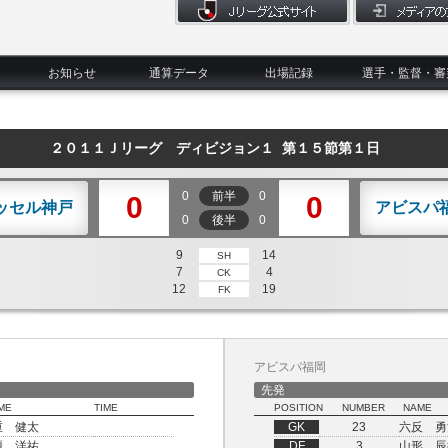
お知らせ
通算データ
出場記録
選手・監督・審
２０１１Ｊリーグ ディビジョン１ 第１５節第１日
0
前半
0
0
0
ッセル神戸
アビスパ
0
後半
0
9
14
SH
7
4
CK
12
19
FK
アビスパ福岡
先発
ME
TIME
POSITION
NUMBER
NAME
重 健太
GK
23
六反 勇
櫃 洋祐
DF
3
山形 辰