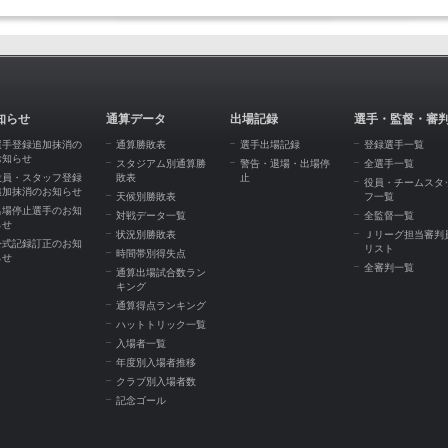
知らせ
通算データ
出場記録
選手・監督・審
選手登録追加抹消の
通算勝敗表
選手出場記録
登録選手一覧
お知らせ
スタジアム別通算勝
警告・退場・出場停
全選手一覧
役員・スタッフ登録
敗表
止
役員・チームスタ
追加抹消のお知らせ
天候別勝敗表
フ一覧
出場停止選手のお知
対戦データ一覧
全監督一覧
らせ
状況別勝敗表
Ｊリーグ担当審判
公式記録訂正のお知
リスト
時間帯別得失点
らせ
全審判一覧
通算出場試合数ラン
キング
通算得点ランキング
ハットトリック一覧
入場者一覧
年度別入場者推移
クラブ別入場者数
記念ゴール