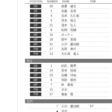
POSITION
NUMBER
NAME
TIME
GK
30
徳重 健太
DF
2
近藤 岳登
DF
4
北本 久仁衛
DF
5
河本 裕之
DF
21
茂木 弘人
MF
8
松岡 亮輔
MF
10
ボッティ
MF
18
田中 英雄
MF
31
小川 慶治朗
FW
17
吉田 孝行
FW
13
大久保 嘉人
控え
GK
1
紀氏 隆秀
DF
14
宮本 恒靖
DF
25
石櫃 洋祐
MF
6
羽田 憲司
MF
7
朴 康造
FW
11
ポポ
FW
27
都倉 賢
交代
▽
小川 慶治朗
67'
▲
ポポ