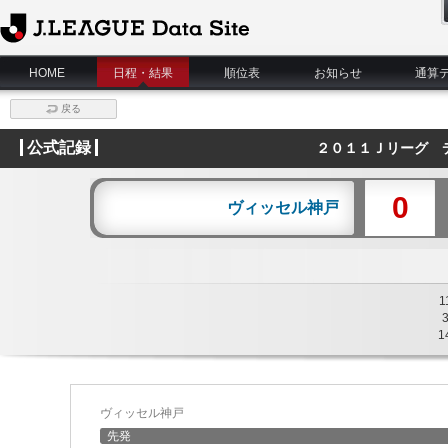
J.League Data Site
HOME
日程・結果
順位表
お知らせ
通算
戻る
公式記録
２０１１Ｊリーグ 
0
ヴィッセル神戸
1
1
ヴィッセル神戸
先発