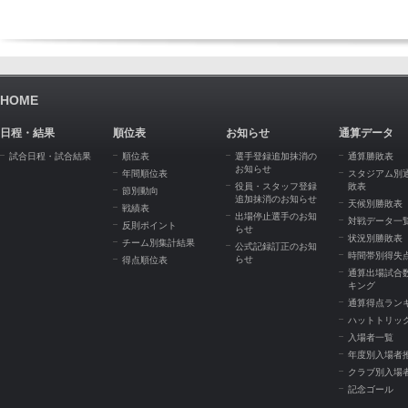
HOME
日程・結果
順位表
お知らせ
通算データ
試合日程・試合結果
順位表
選手登録追加抹消の
通算勝敗表
お知らせ
年間順位表
スタジアム別
役員・スタッフ登録
敗表
節別動向
追加抹消のお知らせ
天候別勝敗表
戦績表
出場停止選手のお知
対戦データ一
反則ポイント
らせ
状況別勝敗表
チーム別集計結果
公式記録訂正のお知
時間帯別得失
らせ
得点順位表
通算出場試合
キング
通算得点ラン
ハットトリッ
入場者一覧
年度別入場者
クラブ別入場
記念ゴール