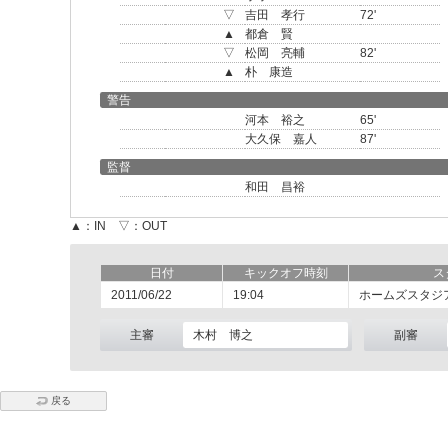
▽
吉田 孝行
72'
▲
都倉 賢
▽
松岡 亮輔
82'
▲
朴 康造
警告
河本 裕之
65'
大久保 嘉人
87'
監督
和田 昌裕
▲：IN ▽：OUT
日付
キックオフ時刻
ス
2011/06/22
19:04
ホームズスタジ
主審
木村 博之
副審
戻る