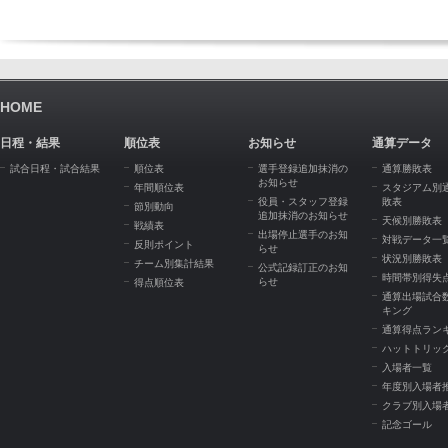
HOME
日程・結果
順位表
お知らせ
通算データ
試合日程・試合結果
順位表
選手登録追加抹消の
通算勝敗表
お知らせ
年間順位表
スタジアム別
役員・スタッフ登録
敗表
節別動向
追加抹消のお知らせ
天候別勝敗表
戦績表
出場停止選手のお知
対戦データ一
反則ポイント
らせ
状況別勝敗表
チーム別集計結果
公式記録訂正のお知
時間帯別得失
らせ
得点順位表
通算出場試合
キング
通算得点ラン
ハットトリッ
入場者一覧
年度別入場者
クラブ別入場
記念ゴール