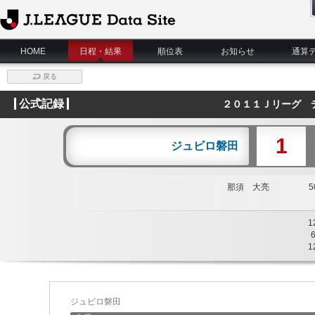
J.League Data Site
HOME
日程・結果
順位表
お知らせ
通算
戻る
公式記録
２０１１Ｊリーグ 
1
ジュビロ磐田
那須 大亮
50
1
1
ジュビロ磐田