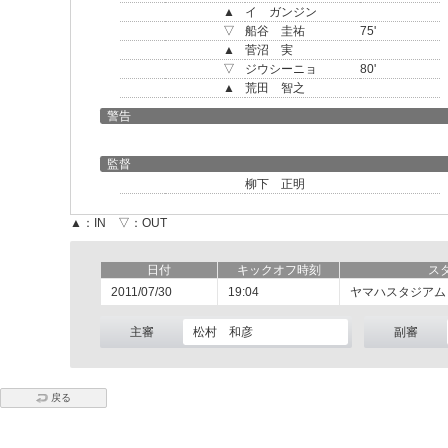
▲
イ ガンジン
▽
船谷 圭祐
75'
▲
菅沼 実
▽
ジウシーニョ
80'
▲
荒田 智之
警告
監督
柳下 正明
▲：IN ▽：OUT
日付
キックオフ時刻
ス
2011/07/30
19:04
ヤマハスタジアム
主審
松村 和彦
副審
戻る