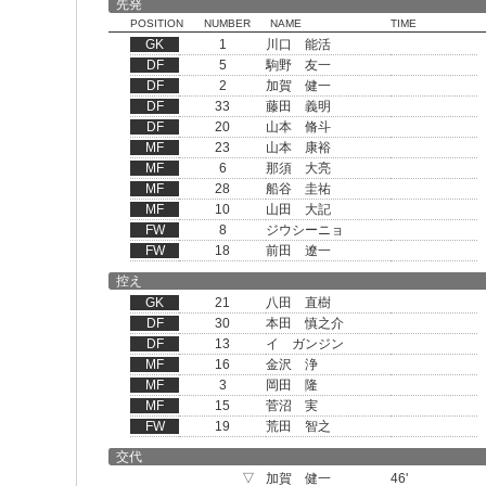
先発
POSITION
NUMBER
NAME
TIME
GK
1
川口 能活
DF
5
駒野 友一
DF
2
加賀 健一
DF
33
藤田 義明
DF
20
山本 脩斗
MF
23
山本 康裕
MF
6
那須 大亮
MF
28
船谷 圭祐
MF
10
山田 大記
FW
8
ジウシーニョ
FW
18
前田 遼一
控え
GK
21
八田 直樹
DF
30
本田 慎之介
DF
13
イ ガンジン
MF
16
金沢 浄
MF
3
岡田 隆
MF
15
菅沼 実
FW
19
荒田 智之
交代
▽
加賀 健一
46'