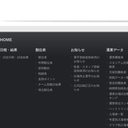
HOME
日程・結果
順位表
お知らせ
通算データ
試合日程・試合結果
順位表
選手登録追加抹消の
通算勝敗表
お知らせ
年間順位表
スタジアム別
役員・スタッフ登録
敗表
節別動向
追加抹消のお知らせ
天候別勝敗表
戦績表
出場停止選手のお知
対戦データ一
反則ポイント
らせ
状況別勝敗表
チーム別集計結果
公式記録訂正のお知
時間帯別得失
らせ
得点順位表
通算出場試合
キング
通算得点ラン
ハットトリッ
入場者一覧
年度別入場者
クラブ別入場