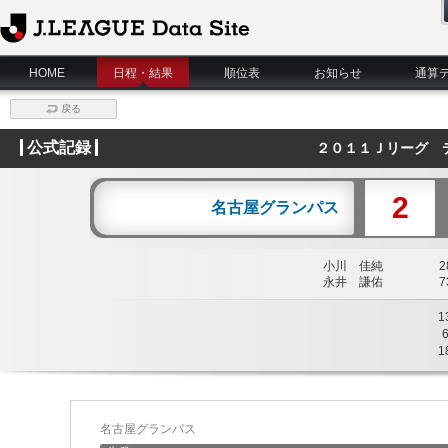
J.League Data Site
HOME
日程・結果
順位表
お知らせ
通算
戻る
公式記録
２０１１Ｊリーグ 
2
名古屋グランパス
小川 佳純
28
永井 謙佑
73
1
1
名古屋グランパス