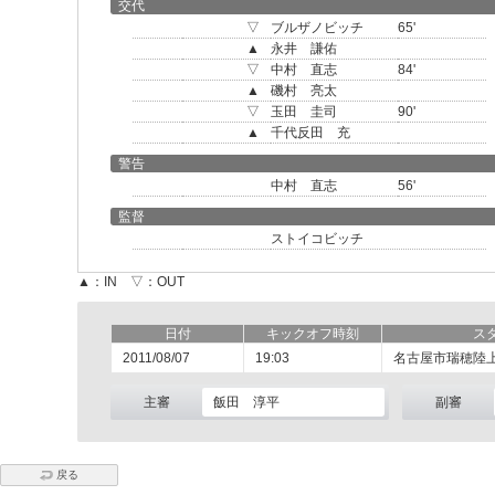
交代
▽
ブルザノビッチ
65'
▲
永井 謙佑
▽
中村 直志
84'
▲
磯村 亮太
▽
玉田 圭司
90'
▲
千代反田 充
警告
中村 直志
56'
監督
ストイコビッチ
▲：IN ▽：OUT
日付
キックオフ時刻
ス
2011/08/07
19:03
名古屋市瑞穂陸
主審
飯田 淳平
副審
戻る