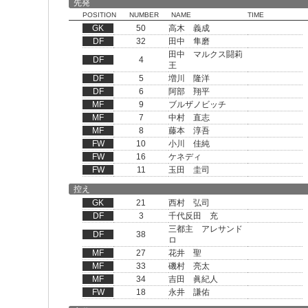
先発
POSITION
NUMBER
NAME
TIME
GK
50
高木 義成
DF
32
田中 隼磨
田中 マルクス闘莉
DF
4
王
DF
5
増川 隆洋
DF
6
阿部 翔平
MF
9
ブルザノビッチ
MF
7
中村 直志
MF
8
藤本 淳吾
FW
10
小川 佳純
FW
16
ケネディ
FW
11
玉田 圭司
控え
GK
21
西村 弘司
DF
3
千代反田 充
三都主 アレサンド
DF
38
ロ
MF
27
花井 聖
MF
33
磯村 亮太
MF
34
吉田 眞紀人
FW
18
永井 謙佑