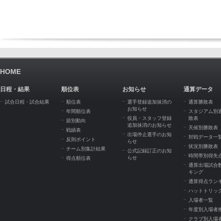
HOME
日程・結果
順位表
お知らせ
通算データ
試合日程・試合結果
順位表
選手登録追加抹消の
通算勝敗表
お知らせ
年間順位表
スタジアム別
役員・スタッフ登録
敗表
節別動向
追加抹消のお知らせ
天候別勝敗表
戦績表
出場停止選手のお知
対戦データ一
反則ポイント
らせ
状況別勝敗表
チーム別集計結果
公式記録訂正のお知
時間帯別得失
らせ
得点順位表
通算出場試合
キング
通算得点ラン
ハットトリッ
入場者一覧
年度別入場者
クラブ別入場