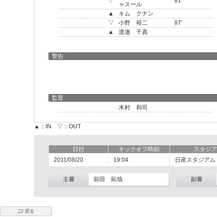
▽
81'
ャスール
▲
キム クナン
▽
小野 裕二
87'
▲
渡邉 千真
警告
監督
木村 和司
▲：IN ▽：OUT
日付
キックオフ時刻
スタジア
2011/08/20
19:04
日産スタジアム
主審
前田 拓哉
副審
戻る