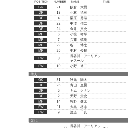
POSITION
NUMBER
NAME
TIME
GK
21
飯倉 大樹
DF
13
小林 祐三
DF
4
栗原 勇蔵
DF
22
中澤 佑二
DF
24
金井 貢史
MF
6
小椋 祥平
MF
7
兵藤 慎剛
MF
29
谷口 博之
MF
25
中村 俊輔
長谷川 アーリアジ
FW
8
ャスール
FW
10
小野 裕二
控え
GK
31
秋元 陽太
DF
26
青山 直晃
DF
5
キム クナン
DF
2
天野 貴史
MF
14
狩野 健太
FW
11
大黒 将志
FW
9
渡邉 千真
交代
長谷川 アーリアジ