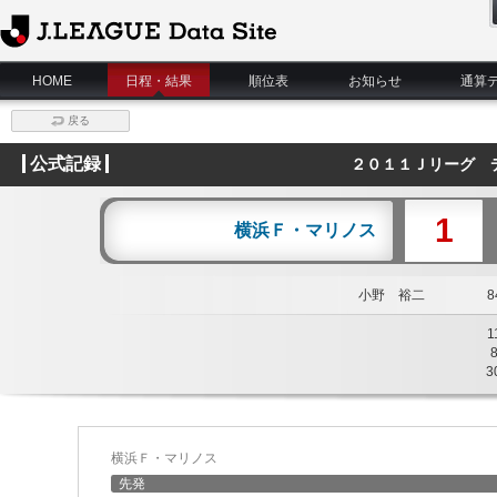
J.League Data Site
HOME
日程・結果
順位表
お知らせ
通算
戻る
公式記録
２０１１Ｊリーグ 
1
横浜Ｆ・マリノス
小野 裕二
84
1
3
横浜Ｆ・マリノス
先発