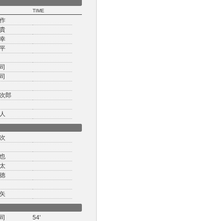
TIME
作
貴
幸
平
司
司
次郎
人
次
也
太
徳
矢
司
54'