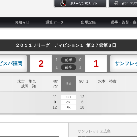
お知らせ
通算データ
出場記録
選手・監督・審
２０１１Ｊリーグ ディビジョン１ 第２７節第３日
1
前半
0
2
1
ビスパ福岡
サンフレ
1
後半
1
末吉 隼也
40'
90'+1
水本 裕貴
得点
成岡 翔
75'
11
12
SH
0
6
CK
12
18
FK
サンフレッチェ広島