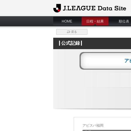
J.League Data Site
HOME
日程・結果
順位表
戻る
公式記録
ア
アビスパ福岡