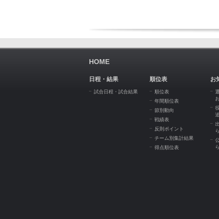
HOME
日程・結果
順位表
お
試合日程・試合結果
順位表
年間順位表
節別動向
戦績表
反則ポイント
チーム別集計結果
得点順位表