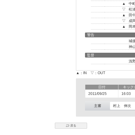
▲
中
▽
松
▲
田
▽
成
▲
岡
警告
城
神
監督
浅
▲：IN ▽：OUT
日付
キック
2011/09/25
16:03
主審
村上 伸次
戻る