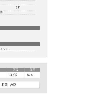
71'
徳
ィッチ
気温
湿度
24.5
52%
相葉 忠臣