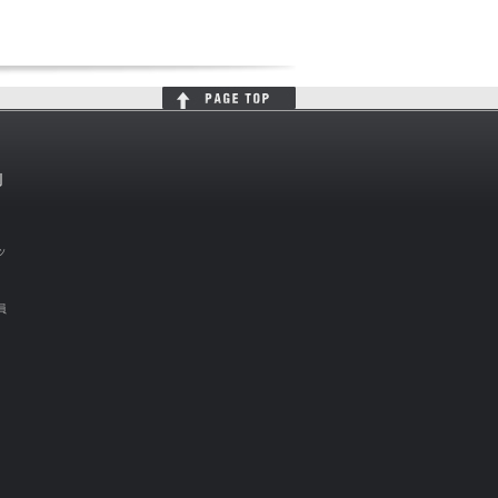
判
ッ
員