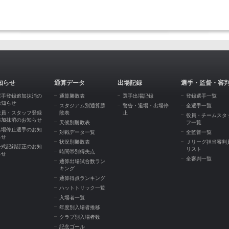
知らせ
通算データ
出場記録
選手・監督・審
選手登録追加抹消の
通算勝敗表
選手出場記録
登録選手一覧
お知らせ
スタジアム別通算勝
警告・退場・出場停
全選手一覧
役員・スタッフ登録
敗表
止
役員・チームスタ
追加抹消のお知らせ
天候別勝敗表
フ一覧
出場停止選手のお知
対戦データ一覧
全監督一覧
らせ
状況別勝敗表
Ｊリーグ担当審判
公式記録訂正のお知
リスト
時間帯別得失点
らせ
全審判一覧
通算出場試合数ラン
キング
通算得点ランキング
ハットトリック一覧
入場者一覧
年度別入場者推移
クラブ別入場者数
記念ゴール