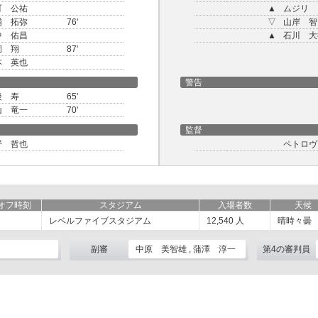
町 公祐
▲
ムジリ
浦 拓弥
76'
▽
山岸 智
中 佑昌
▲
石川 大
岡 翔
87'
本 英也
警告
後 寿
65'
山 竜一
70'
監督
野 哲也
ペトロヴ
オフ時刻
スタジアム
入場者数
天候
レベルファイブスタジアム
12,540
人
晴時々曇
副審
中原 美智雄 , 蒲澤 淳一
第4の審判員