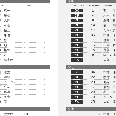
先発
ME
TIME
POSITION
NUMBER
NAME
山 竜一
GK
1
西川 周
形 辰徳
DF
4
水本 裕
羽 大輝
DF
8
森﨑 和
原 章吾
DF
19
盛田 剛
田 拓三
MF
14
ミキッチ
吉 隼也
MF
35
中島 浩
木 惇
MF
7
森﨑 浩
岡 翔
MF
16
山岸 智
浦 拓弥
MF
15
髙萩 洋
後 寿
MF
9
李 忠成
松 健太郎
FW
11
佐藤 寿
控え
川 永太
GK
34
中林 洋
路 洋輔
DF
22
横竹 翔
ム ミンジェ
MF
28
丸谷 拓
町 公祐
MF
17
服部 公
中 佑昌
MF
20
石川 大
本 英也
MF
10
ムジリ
橋 泰
FW
25
大﨑 淳
交代
松 健太郎
63'
▽
中島 浩