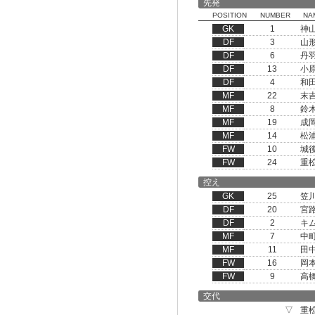
先発
POSITION
NUMBER
NA
GK
1
神
DF
3
山
DF
6
丹
DF
13
小
DF
4
和
MF
22
末
MF
8
鈴
MF
19
成
MF
14
松
FW
10
城
FW
24
重
控え
GK
25
笠
DF
20
宮
DF
2
キ
MF
7
中
MF
11
田
FW
16
岡
FW
9
高
交代
▽
重