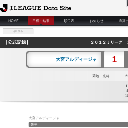
J.League Data Site
HOME
日程・結果
順位表
お知らせ
通算
戻る
公式記録
２０１２Ｊリーグ 
1
大宮アルディージャ
菊地 光将
65
1
1
大宮アルディージャ
先発