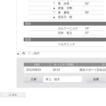
▽
曺 永哲
62'
▲
渡邉 大剛
▽
東 慶悟
85'
▲
長谷川 悠
警告
カルリーニョス
14'
河本 裕之
57'
監督
ベルデニック
▲：IN ▽：OUT
日付
キックオフ時刻
ス
2012/09/15
18:33
熊谷スポーツ文化公
主審
井上 知大
副審
戻る