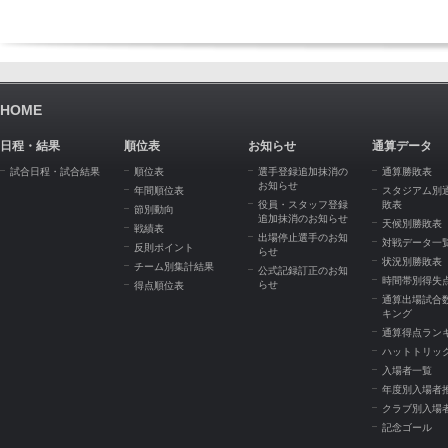
HOME
日程・結果
順位表
お知らせ
通算データ
試合日程・試合結果
順位表
選手登録追加抹消の
通算勝敗表
お知らせ
年間順位表
スタジアム別
役員・スタッフ登録
敗表
節別動向
追加抹消のお知らせ
天候別勝敗表
戦績表
出場停止選手のお知
対戦データ一
反則ポイント
らせ
状況別勝敗表
チーム別集計結果
公式記録訂正のお知
時間帯別得失
らせ
得点順位表
通算出場試合
キング
通算得点ラン
ハットトリッ
入場者一覧
年度別入場者
クラブ別入場
記念ゴール