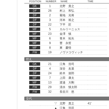
POSITION
NUMBER
NAME
TIME
GK
1
北野 貴之
DF
26
村上 和弘
DF
2
菊地 光将
DF
3
河本 裕之
DF
22
下平 匠
MF
5
カルリーニョス
MF
23
金澤 慎
MF
6
青木 拓矢
MF
9
曺 永哲
MF
8
東 慶悟
FW
19
ノヴァコヴィッチ
控え
GK
21
江角 浩司
DF
4
深谷 友基
DF
24
鈴木 規郎
MF
7
上田 康太
MF
13
渡邉 大剛
FW
29
清水 慎太郎
FW
32
長谷川 悠
交代
▽
北野 貴之
41'
▲
江角 浩司