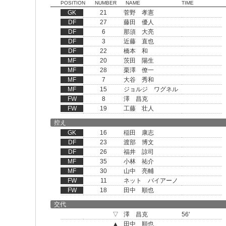
POSITION
NUMBER
NAME
TIME
GK
21
菅野 孝憲
DF
27
藤田 優人
DF
6
那須 大亮
DF
3
近藤 直也
DF
22
橋本 和
MF
20
茨田 陽生
MF
28
栗澤 僚一
MF
7
大谷 秀和
MF
15
ジョルジ ワグネル
FW
8
澤 昌克
FW
19
工藤 壮人
控え
GK
16
稲田 康志
DF
23
渡部 博文
DF
26
福井 諒司
MF
35
小林 祐介
MF
30
山中 亮輔
FW
11
ネット バイアーノ
FW
18
田中 順也
交代
▽
澤 昌克
56'
▲
田中 順也