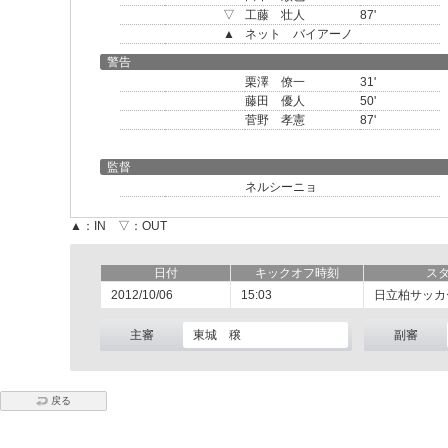
▽
工藤 壮人
87'
▲
ネット バイアーノ
警告
栗澤 僚一
31'
藤田 優人
50'
菅野 孝憲
87'
監督
ネルシーニョ
▲：IN ▽：OUT
日付
キックオフ時刻
ス
2012/10/06
15:03
日立柏サッカ
主審
東城 穣
副審
戻る