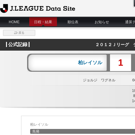
J.League Data Site
HOME
日程・結果
順位表
お知らせ
通算
戻る
公式記録
２０１２Ｊリーグ 
1
柏レイソル
ジョルジ ワグネル
66
1
1
柏レイソル
先発