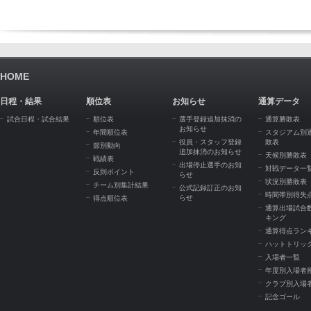
HOME
日程・結果
順位表
お知らせ
通算データ
試合日程・試合結果
順位表
選手登録追加抹消の
通算勝敗表
お知らせ
年間順位表
スタジアム別
役員・スタッフ登録
敗表
節別動向
追加抹消のお知らせ
天候別勝敗表
戦績表
出場停止選手のお知
対戦データ一
反則ポイント
らせ
状況別勝敗表
チーム別集計結果
公式記録訂正のお知
時間帯別得失
らせ
得点順位表
通算出場試合
キング
通算得点ラン
ハットトリッ
入場者一覧
年度別入場者
クラブ別入場
記念ゴール