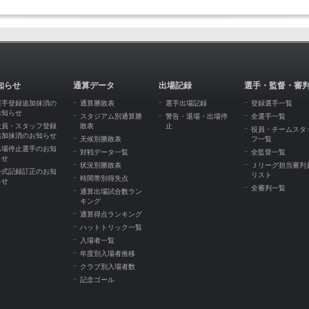
知らせ
通算データ
出場記録
選手・監督・審
選手登録追加抹消の
通算勝敗表
選手出場記録
登録選手一覧
お知らせ
スタジアム別通算勝
警告・退場・出場停
全選手一覧
役員・スタッフ登録
敗表
止
役員・チームスタ
追加抹消のお知らせ
天候別勝敗表
フ一覧
出場停止選手のお知
対戦データ一覧
全監督一覧
らせ
状況別勝敗表
Ｊリーグ担当審判
公式記録訂正のお知
リスト
時間帯別得失点
らせ
全審判一覧
通算出場試合数ラン
キング
通算得点ランキング
ハットトリック一覧
入場者一覧
年度別入場者推移
クラブ別入場者数
記念ゴール