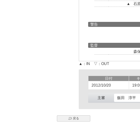
▲
石
警告
監督
森
▲：IN ▽：OUT
日付
2012/10/20
19:0
主審
飯田 淳平
戻る