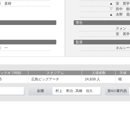
原 直樹
▲
安 英学
▽
田中 順
▲
水野 晃
警告
クォン 
安 英学
監督
保 一
ネルシー
キックオフ時刻
スタジアム
入場者数
天候
5
広島ビッグアーチ
24,839
人
晴
副審
村上 孝治 , 高橋 佳久
第4の審判員