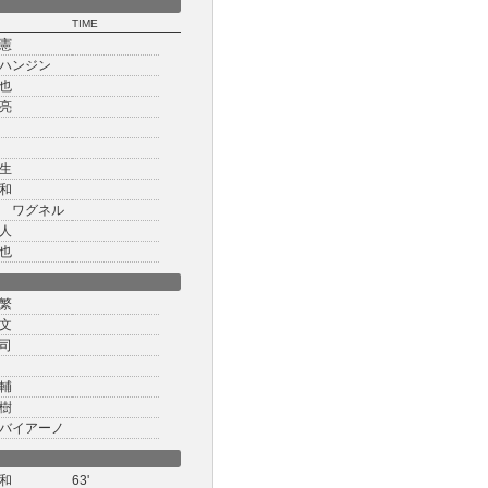
TIME
憲
ハンジン
也
亮
生
和
 ワグネル
人
也
繁
文
司
輔
樹
バイアーノ
和
63'