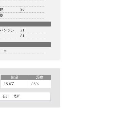
也
86'
樹
ハンジン
21'
81'
ニョ
気温
湿度
15.6
86%
石川 恭司