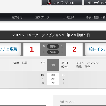
お知らせ
通算データ
出場記録
選手・監督・審
２０１２Ｊリーグ ディビジョン１ 第２９節第１日
0
前半
1
1
2
ッチェ広島
柏レイソ
1
後半
1
森﨑 浩司
52'
45'+1
クォン ハンジン
得点
90'+4
増嶋 竜也
10
10
SH
5
7
CK
20
6
FK
柏レイソル