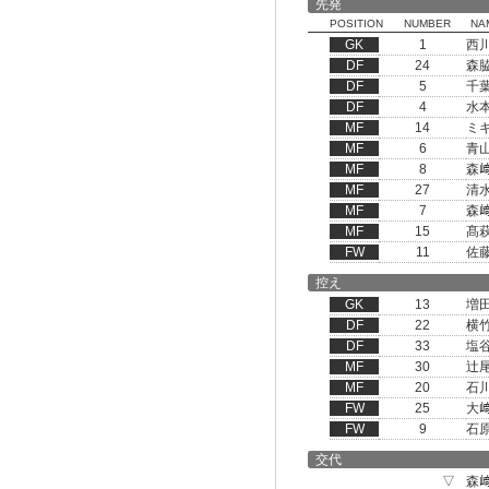
先発
POSITION
NUMBER
NA
GK
1
西
DF
24
森
DF
5
千
DF
4
水
MF
14
ミ
MF
6
青
MF
8
森
MF
27
清
MF
7
森
MF
15
髙
FW
11
佐
控え
GK
13
増
DF
22
横
DF
33
塩
MF
30
辻
MF
20
石
FW
25
大
FW
9
石
交代
▽
森