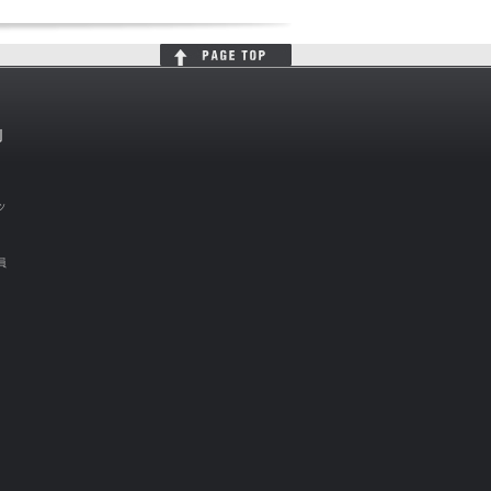
判
ッ
員