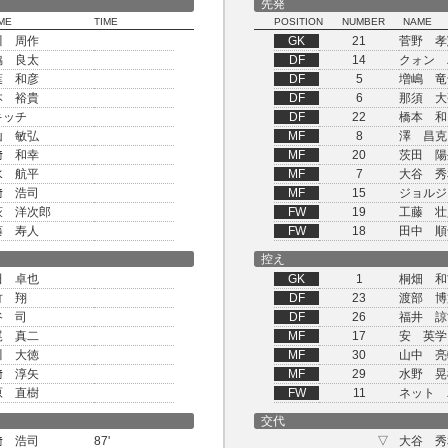
先発
ME
TIME
POSITION
NUMBER
NAME
川 周作
GK
21
菅野 孝
脇 良太
DF
14
クォン 
葉 和彦
DF
5
増嶋 竜
本 裕貴
DF
6
那須 大
キッチ
DF
22
橋本 和
山 敏弘
MF
8
澤 昌克
﨑 和幸
MF
20
茨田 陽
水 航平
MF
7
大谷 秀
﨑 浩司
MF
15
ジョルジ
萩 洋次郎
FW
19
工藤 壮
藤 寿人
FW
18
田中 順
控え
田 卓也
GK
1
桐畑 和
竹 翔
DF
23
渡部 博
谷 司
DF
26
福井 諒
尾 真二
MF
17
安 英学
川 大徳
MF
30
山中 亮
﨑 淳矢
MF
29
水野 晃
原 直樹
FW
11
ネット 
交代
﨑 浩司
87'
▽
大谷 秀