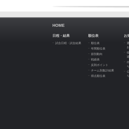
HOME
日程・結果
順位表
お
試合日程・試合結果
順位表
年間順位表
節別動向
戦績表
反則ポイント
チーム別集計結果
得点順位表