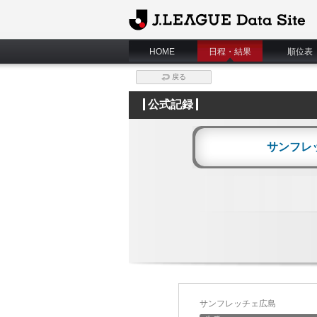
J.League Data Site
HOME
日程・結果
順位表
戻る
公式記録
サンフレ
サンフレッチェ広島