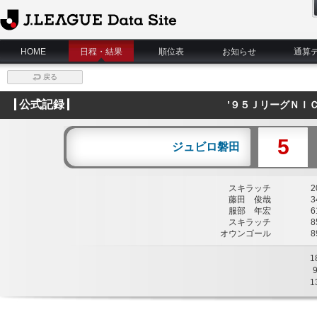
J.League Data Site
HOME
日程・結果
順位表
お知らせ
通算
戻る
公式記録
’９５ＪリーグＮＩ
5
ジュビロ磐田
スキラッチ
20
藤田 俊哉
34
服部 年宏
61
スキラッチ
85
オウンゴール
89
1
1