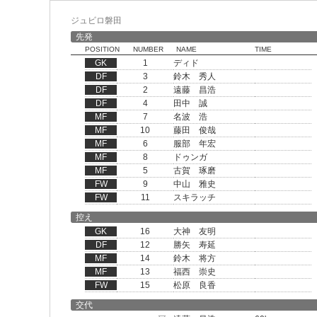
ジュビロ磐田
先発
POSITION
NUMBER
NAME
TIME
GK
1
ディド
DF
3
鈴木 秀人
DF
2
遠藤 昌浩
DF
4
田中 誠
MF
7
名波 浩
MF
10
藤田 俊哉
MF
6
服部 年宏
MF
8
ドゥンガ
MF
5
古賀 琢磨
FW
9
中山 雅史
FW
11
スキラッチ
控え
GK
16
大神 友明
DF
12
勝矢 寿延
MF
14
鈴木 将方
MF
13
福西 崇史
FW
15
松原 良香
交代