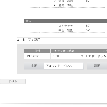
▽
遠藤 昌浩
60'
▲
勝矢 寿延
警告
スキラッチ
59'
中山 雅史
59'
▲：IN ▽：OUT
日付
キックオフ時刻
ス
1995/09/16
19:00
ジュビロ磐田サッカ
主審
アルマンド・ペレス
副審
戻る