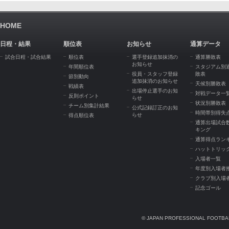
HOME
日程・結果
順位表
お知らせ
通算データ
試合日程・試合結果
順位表
選手登録追加抹消の
通算勝敗表
お知らせ
年間順位表
スタジアム別
役員・スタッフ登録
敗表
節別動向
追加抹消のお知らせ
天候別勝敗表
戦績表
出場停止選手のお知
対戦データ一
反則ポイント
らせ
状況別勝敗表
チーム別集計結果
公式記録訂正のお知
時間帯別得失
らせ
得点順位表
通算出場試合
キング
通算得点ラン
ハットトリッ
入場者一覧
年度別入場者
クラブ別入場
記念ゴール
© JAPAN PROFESSIONAL FOOTBAL