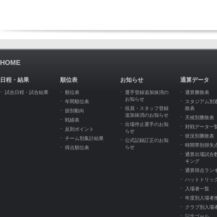
HOME
日程・結果
順位表
お知らせ
通算データ
試合日程・試合結果
順位表
選手登録追加抹消の
通算勝敗表
お知らせ
年間順位表
スタジアム別
役員・スタッフ登録
敗表
節別動向
追加抹消のお知らせ
天候別勝敗表
戦績表
出場停止選手のお知
対戦データ一
反則ポイント
らせ
状況別勝敗表
チーム別集計結果
公式記録訂正のお知
時間帯別得失
らせ
得点順位表
通算出場試合
キング
通算得点ラン
ハットトリッ
入場者一覧
年度別入場者
クラブ別入場
記念ゴール