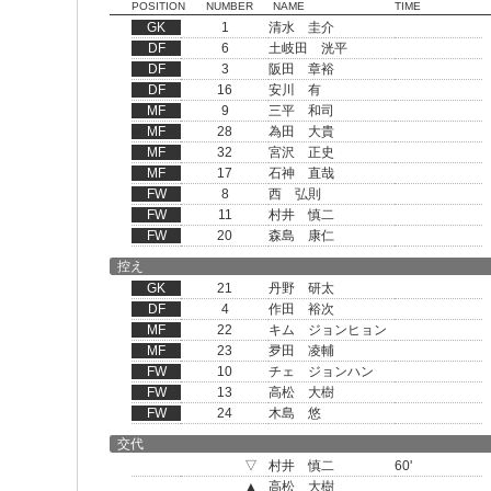
POSITION
NUMBER
NAME
TIME
GK
1
清水 圭介
DF
6
土岐田 洸平
DF
3
阪田 章裕
DF
16
安川 有
MF
9
三平 和司
MF
28
為田 大貴
MF
32
宮沢 正史
MF
17
石神 直哉
FW
8
西 弘則
FW
11
村井 慎二
FW
20
森島 康仁
控え
GK
21
丹野 研太
DF
4
作田 裕次
MF
22
キム ジョンヒョン
MF
23
夛田 凌輔
FW
10
チェ ジョンハン
FW
13
高松 大樹
FW
24
木島 悠
交代
▽
村井 慎二
60'
▲
高松 大樹