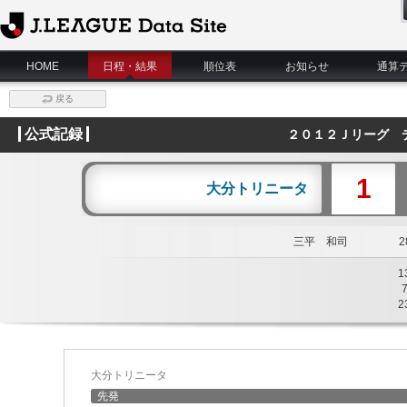
J.League Data Site
HOME
日程・結果
順位表
お知らせ
通算
戻る
公式記録
２０１２Ｊリーグ 
1
大分トリニータ
三平 和司
28
1
2
大分トリニータ
先発