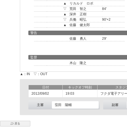
▲
リカルド ロボ
▽
荒田 智之
84'
▲
深井 正樹
▽
兵働 昭弘
90'+2
▲
佐藤 健太郎
警告
佐藤 勇人
29'
監督
木山 隆之
▲：IN ▽：OUT
日付
キックオフ時刻
スタジ
2012/09/02
19:03
フクダ電子アリ
主審
窪田 陽輔
副審
戻る