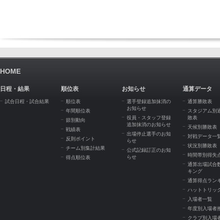
HOME
日程・結果
順位表
お知らせ
通算データ
試合日程・試合結果
順位表
選手登録追加抹消の
通算勝敗表
お知らせ
年間順位表
スタジアム別
役員・スタッフ登録
敗表
節別動向
追加抹消のお知らせ
天候別勝敗表
戦績表
出場停止選手のお知
対戦データ一
反則ポイント
らせ
状況別勝敗表
チーム別集計結果
公式記録訂正のお知
時間帯別得失
らせ
得点順位表
通算出場試合
キング
通算得点ラン
ハットトリッ
入場者一覧
年度別入場者
クラブ別入場