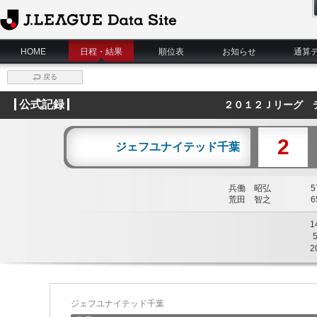
J.League Data Site
HOME
日程・結果
順位表
お知らせ
通算
戻る
公式記録
２０１２Ｊリーグ 
2
ジェフユナイテッド千葉
兵働 昭弘
57
荒田 智之
65
1
2
ジェフユナイテッド千葉