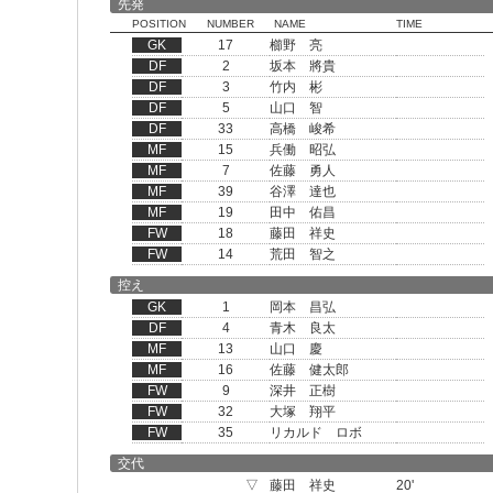
先発
POSITION
NUMBER
NAME
TIME
GK
17
櫛野 亮
DF
2
坂本 將貴
DF
3
竹内 彬
DF
5
山口 智
DF
33
高橋 峻希
MF
15
兵働 昭弘
MF
7
佐藤 勇人
MF
39
谷澤 達也
MF
19
田中 佑昌
FW
18
藤田 祥史
FW
14
荒田 智之
控え
GK
1
岡本 昌弘
DF
4
青木 良太
MF
13
山口 慶
MF
16
佐藤 健太郎
FW
9
深井 正樹
FW
32
大塚 翔平
FW
35
リカルド ロボ
交代
▽
藤田 祥史
20'