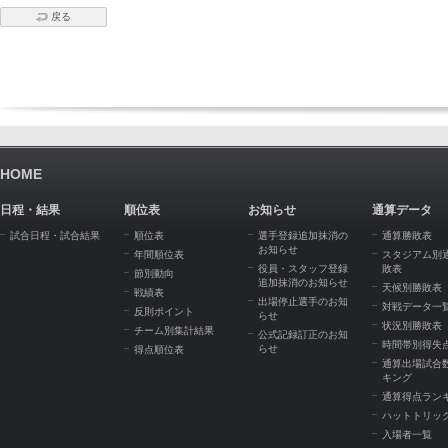
戻る
HOME
日程・結果
順位表
お知らせ
通算データ
試合日程・試合結果
順位表
選手登録追加抹消の
通算勝敗表
お知らせ
年間順位表
スタジアム別
役員・スタッフ登録
敗表
節別動向
追加抹消のお知らせ
天候別勝敗表
戦績表
出場停止選手のお知
対戦データ一
反則ポイント
らせ
状況別勝敗表
チーム別集計結果
公式記録訂正のお知
時間帯別得失
らせ
得点順位表
通算出場試合
キング
通算得点ラン
ハットトリッ
入場者一覧