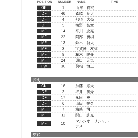
POSITION
NUMBER
NAME
TIME
GK
1
山岸 範宏
DF
46
森脇 良太
DF
4
那須 大亮
DF
5
槙野 智章
MF
14
平川 忠亮
MF
22
阿部 勇樹
MF
13
鈴木 啓太
MF
3
宇賀神 友弥
MF
8
柏木 陽介
MF
24
原口 元気
FW
30
興梠 慎三
控え
GK
18
加藤 順大
DF
2
坪井 慶介
DF
17
永田 充
DF
6
山田 暢久
MF
7
梅崎 司
MF
11
関口 訓充
マルシオ リシャル
MF
10
デス
交代