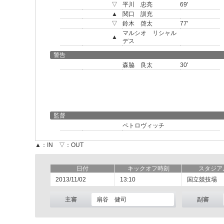
▽
平川 忠亮
69'
▲
関口 訓充
▽
鈴木 啓太
77'
マルシオ リシャル
▲
デス
警告
森脇 良太
30'
監督
ペトロヴィッチ
▲：IN ▽：OUT
日付
キックオフ時刻
スタジア
2013/11/02
13:10
国立競技場
主審
扇谷 健司
副審