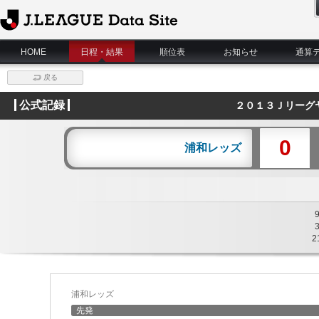
J.League Data Site
HOME
日程・結果
順位表
お知らせ
通算
戻る
公式記録
２０１３Ｊリーグ
0
浦和レッズ
2
浦和レッズ
先発